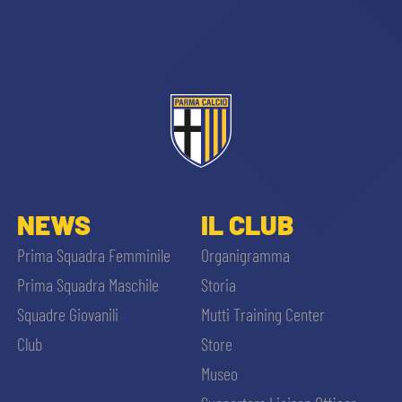
CERCA
sempre abilitati
NEWS
IL CLUB
Prima Squadra Femminile
Organigramma
abilitato
Prima Squadra Maschile
Storia
Squadre Giovanili
Mutti Training Center
ACCETTA E SALVA
Club
Store
Museo