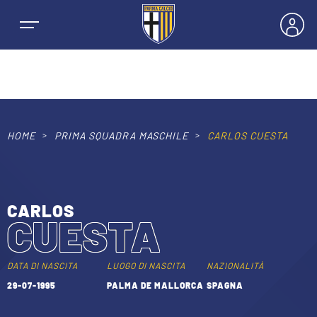
HOME
PRIMA SQUADRA MASCHILE
CARLOS CUESTA
NEWS
SQUADRE
CARLOS
CUESTA
PRIMA SQUADRA MASCHILE
STAGIONE
PRIMA SQUADRA FEMMINILE
DATA DI NASCITA
LUOGO DI NASCITA
NAZIONALITÀ
MASCHILE
29-07-1995
PALMA DE MALLORCA
SPAGNA
BIGLIETTI E ABBONAMENTI
GIOVANILE MASCHILE
FEMMINILE