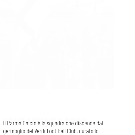
PLAY GREEN
STORE
CSR
MUSEO
ACADEMY
SLO
LAVORA CON NOI
LEGENDS
INFORMATIVA FINANZIARIA
PARTNER
FONDAZIONE E PRIMI
MEDIA
ANNI
Il Parma Calcio è la squadra che discende dal
germoglio del Verdi Foot Ball Club, durato lo