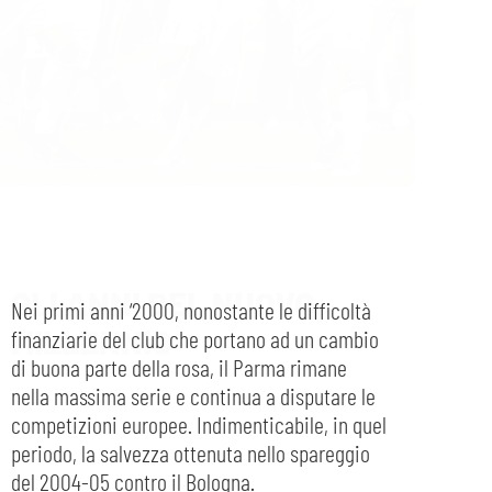
sempre abilitati
abilitato
GLI ANNI DEL NUOVO
MILLENNIO
ACCETTA E SALVA
Nei primi anni ‘2000, nonostante le difficoltà
finanziarie del club che portano ad un cambio
di buona parte della rosa, il Parma rimane
nella massima serie e continua a disputare le
competizioni europee. Indimenticabile, in quel
periodo, la salvezza ottenuta nello spareggio
del 2004-05 contro il Bologna.