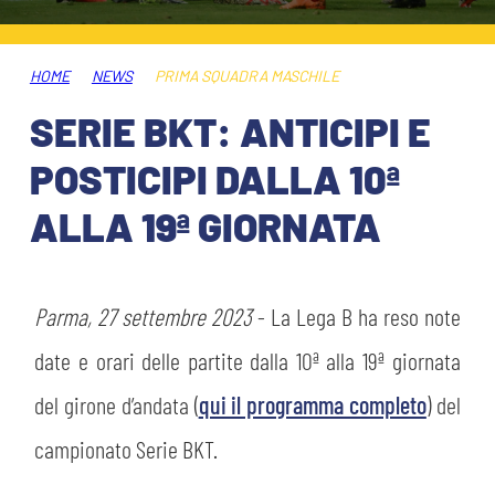
ABBONAMENTI
SHOP
GIOVANILE FEMMINILE
INFO BIGLIETTI
HOME
NEWS
PRIMA SQUADRA MASCHILE
HOSPITALITY
SERIE BKT: ANTICIPI E
MUSEUM CLUB EXPERIENCE
HOSPITALITY
POSTICIPI DALLA 10ª
ESPORTS
TARDINI CARD
ALLA 19ª GIORNATA
MUSEUM CLUB EXPERIENCE
IL CLUB
INFORMAZIONI ACCREDITI
ORGANIGRAMMA
Parma, 27 settembre 2023
- La Lega B ha reso note
FLASH NEWS
TRASFERTE
date e orari delle partite dalla 10ª alla 19ª giornata
STORIA
del girone d’andata (
qui il programma completo
) del
TICKET GIFT CARD
STADIO TARDINI
campionato Serie BKT.
MUTTI TRAINING CENTER