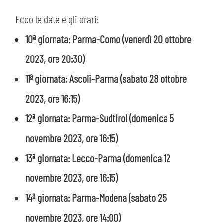
PLAY GREEN
STORE
Ecco le date e gli orari:
CSR
10ª giornata: Parma-Como (venerdì 20 ottobre
MUSEO
2023, ore 20:30)
ACADEMY
SLO
11ª giornata: Ascoli-Parma (sabato 28 ottobre
2023, ore 16:15)
LAVORA CON NOI
LEGENDS
12ª giornata: Parma-Sudtirol (domenica 5
INFORMATIVA FINANZIARIA
PARTNER
novembre 2023, ore 16:15)
13ª giornata: Lecco-Parma (domenica 12
MEDIA
novembre 2023, ore 16:15)
14ª giornata: Parma-Modena (sabato 25
novembre 2023, ore 14:00)