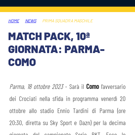
ABBONAMENTI
SHOP
GIOVANILE FEMMINILE
INFO BIGLIETTI
HOME
NEWS
PRIMA SQUADRA MASCHILE
HOSPITALITY
MATCH PACK, 10ª
MUSEUM CLUB EXPERIENCE
HOSPITALITY
GIORNATA: PARMA-
ESPORTS
TARDINI CARD
COMO
MUSEUM CLUB EXPERIENCE
IL CLUB
INFORMAZIONI ACCREDITI
ORGANIGRAMMA
Parma, 18 ottobre 2023
- Sarà il
Como
l’avversario
FLASH NEWS
TRASFERTE
dei Crociati nella sfida in programma venerdì 20
STORIA
ottobre allo stadio Ennio Tardini di Parma (ore
TICKET GIFT CARD
STADIO TARDINI
20:30, diretta su Sky Sport e Dazn) per la decima
MUTTI TRAINING CENTER
giornata del campionato Serie BKT. Ecco le