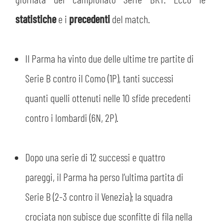
PLAY GREEN
STORE
statistiche
e i
precedenti
del match.
CSR
MUSEO
Il Parma ha vinto due delle ultime tre partite di
ACADEMY
SLO
Serie B contro il Como (1P), tanti successi
quanti quelli ottenuti nelle 10 sfide precedenti
LAVORA CON NOI
LEGENDS
contro i lombardi (6N, 2P).
INFORMATIVA FINANZIARIA
PARTNER
Dopo una serie di 12 successi e quattro
MEDIA
pareggi, il Parma ha perso l’ultima partita di
Serie B (2-3 contro il Venezia); la squadra
crociata non subisce due sconfitte di fila nella