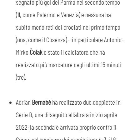
segnato più gol del Parma nel secondo tempo
(11, come Palermo e Venezia) e nessuna ha
subito meno reti dei crociati nel primo tempo
(una, come il Cosenza) – in particolare Antonio-
CERCA
Mirko
Čolak
è stato il calciatore che ha
realizzato più marcature negli ultimi 15 minuti
(tre).
Adrian
Bernabé
ha realizzato due doppiette in
Serie B, una di seguito all’altra a inizio aprile
sempre abilitati
2022; la seconda è arrivata proprio contro il
abilitato
Como, nel successo dei crociati per 4-3, il 6