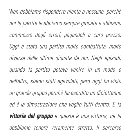
PLAY GREEN
STORE
'
Non dobbiamo rispondere niente a nessuno, perché
CSR
noi le partite le abbiamo sempre giocate e abbiamo
MUSEO
commesso degli errori, pagandoli a caro prezzo.
ACADEMY
SLO
Oggi è stata una partita molto combattuta, molto
diversa dalle ultime giocate da noi. Negli episodi,
LAVORA CON NOI
LEGENDS
quando la partita poteva venire in un modo o
INFORMATIVA FINANZIARIA
PARTNER
nell'altro, siamo stati agevolati, però oggi ho visto
un grande gruppo perché ha esordito un diciottenne
MEDIA
ed è la dimostrazione che voglio 'tutti dentro'. E' la
vittoria del gruppo
e questa è una vittoria, ce la
dobbiamo tenere veramente stretta. Il percorso