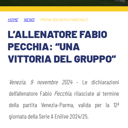
ABBONAMENTI
SHOP
GIOVANILE FEMMINILE
INFO BIGLIETTI
HOME
NEWS
PRIMA SQUADRA MASCHILE
HOSPITALITY
L’ALLENATORE FABIO
MUSEUM CLUB EXPERIENCE
HOSPITALITY
PECCHIA: “UNA
ESPORTS
TARDINI CARD
VITTORIA DEL GRUPPO”
MUSEUM CLUB EXPERIENCE
IL CLUB
INFORMAZIONI ACCREDITI
ORGANIGRAMMA
Venezia, 9 novembre 2024
- Le dichiarazioni
FLASH NEWS
TRASFERTE
dell’allenatore Fabio
Pecchia
, rilasciate al termine
STORIA
della partita Venezia-Parma, valida per la 12ª
TICKET GIFT CARD
STADIO TARDINI
giornata della Serie A Enilive 2024/25.
MUTTI TRAINING CENTER