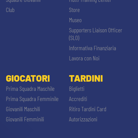
PLAY GREEN
STORE
Club
Store
Museo
CSR
MUSEO
Supporters Liaison Officer
(SLO)
ACADEMY
SLO
Informativa Finanziaria
Lavora con Noi
LAVORA CON NOI
LEGENDS
GIOCATORI
TARDINI
INFORMATIVA FINANZIARIA
PARTNER
CERCA
Prima Squadra Maschile
Biglietti
Prima Squadra Femminile
Accrediti
MEDIA
Giovanili Maschili
Ritiro Tardini Card
Giovanili Femminili
Autorizzazioni