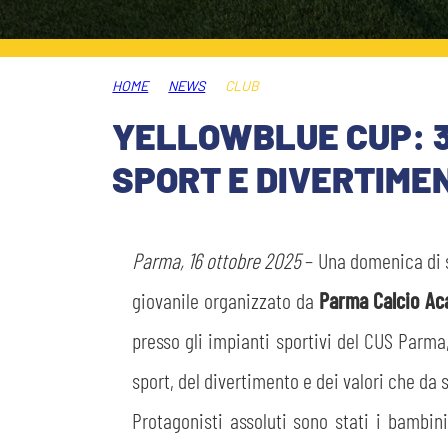
PLAY GREEN
STORE
HOME
NEWS
CLUB
CSR
MUSEO
YELLOWBLUE CUP: 3
SPORT E DIVERTIME
ACADEMY
SLO
LAVORA CON NOI
LEGENDS
Parma, 16 ottobre 2025
– Una domenica di so
INFORMATIVA FINANZIARIA
giovanile organizzato da
Parma Calcio A
PARTNER
presso gli impianti sportivi del CUS Parma,
MEDIA
sport, del divertimento e dei valori che da
Protagonisti assoluti sono stati i bambin