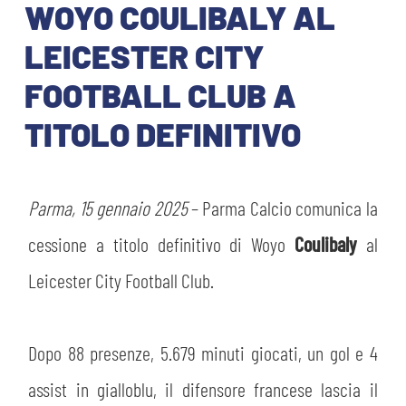
ABBONAMENTI
WOYO COULIBALY AL
SHOP
GIOVANILE FEMMINILE
LEICESTER CITY
INFO BIGLIETTI
FOOTBALL CLUB A
HOSPITALITY
MUSEUM CLUB EXPERIENCE
TITOLO DEFINITIVO
HOSPITALITY
ESPORTS
TARDINI CARD
MUSEUM CLUB EXPERIENCE
Parma, 15 gennaio 2025
– Parma Calcio comunica la
IL CLUB
INFORMAZIONI ACCREDITI
cessione a titolo definitivo di Woyo
Coulibaly
al
ORGANIGRAMMA
FLASH NEWS
Leicester City Football Club.
TRASFERTE
STORIA
TICKET GIFT CARD
STADIO TARDINI
Dopo 88 presenze, 5.679 minuti giocati, un gol e 4
MUTTI TRAINING CENTER
assist in gialloblu, il difensore francese lascia il