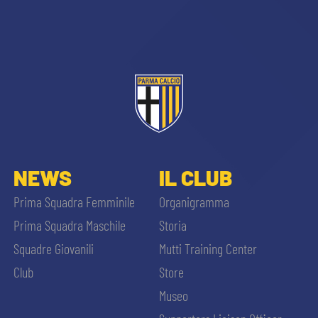
CERCA
sempre abilitati
NEWS
IL CLUB
Prima Squadra Femminile
Organigramma
abilitato
Prima Squadra Maschile
Storia
Squadre Giovanili
Mutti Training Center
ACCETTA E SALVA
Club
Store
Museo