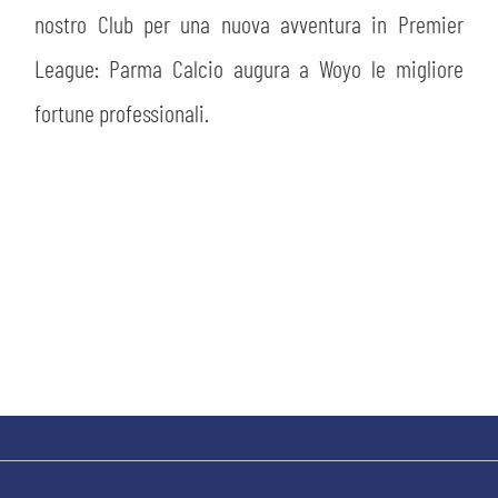
PLAY GREEN
STORE
nostro Club per una nuova avventura in Premier
League: Parma Calcio augura a Woyo le migliore
CSR
MUSEO
fortune professionali.
ACADEMY
SLO
LAVORA CON NOI
LEGENDS
INFORMATIVA FINANZIARIA
PARTNER
MEDIA