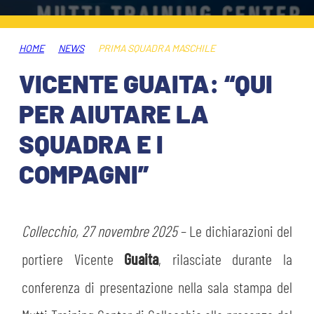
ABBONAMENTI
SHOP
GIOVANILE FEMMINILE
INFO BIGLIETTI
HOME
NEWS
PRIMA SQUADRA MASCHILE
HOSPITALITY
VICENTE GUAITA: “QUI
MUSEUM CLUB EXPERIENCE
HOSPITALITY
PER AIUTARE LA
ESPORTS
TARDINI CARD
SQUADRA E I
MUSEUM CLUB EXPERIENCE
COMPAGNI”
IL CLUB
INFORMAZIONI ACCREDITI
ORGANIGRAMMA
FLASH NEWS
TRASFERTE
Collecchio, 27 novembre 2025
– Le dichiarazioni del
STORIA
portiere Vicente
Guaita
, rilasciate durante la
TICKET GIFT CARD
STADIO TARDINI
MUTTI TRAINING CENTER
conferenza di presentazione nella sala stampa del