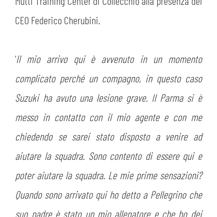
PLAY GREEN
Mutti Training Center di Collecchio alla presenza del
STORE
CEO Federico Cherubini.
CSR
MUSEO
'
Il mio arrivo qui è avvenuto in un momento
ACADEMY
SLO
complicato perché un compagno, in questo caso
Suzuki ha avuto una lesione grave. Il Parma si è
LAVORA CON NOI
LEGENDS
messo in contatto con il mio agente e con me
INFORMATIVA FINANZIARIA
PARTNER
chiedendo se sarei stato disposto a venire ad
aiutare la squadra. Sono contento di essere qui e
MEDIA
poter aiutare la squadra. Le mie prime sensazioni?
Quando sono arrivato qui ho detto a Pellegrino che
suo padre è stato un mio allenatore e che ho dei