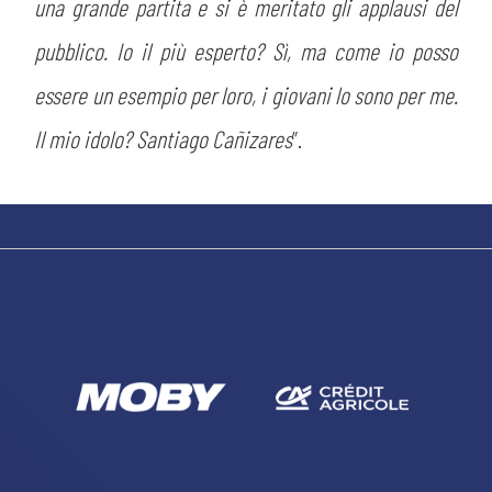
una grande partita e si è meritato gli applausi del
ACCETTA E SALVA
pubblico. Io il più esperto? Sì, ma come io posso
essere un esempio per loro, i giovani lo sono per me.
Il mio idolo? Santiago Cañizares
”.