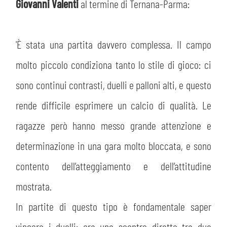
PLAY GREEN
Giovanni Valenti
al termine di Ternana-Parma:
STORE
CSR
MUSEO
'È stata una partita davvero complessa. Il campo
molto piccolo condiziona tanto lo stile di gioco: ci
ACADEMY
SLO
sono continui contrasti, duelli e palloni alti, e questo
LAVORA CON NOI
LEGENDS
rende difficile esprimere un calcio di qualità. Le
ragazze però hanno messo grande attenzione e
INFORMATIVA FINANZIARIA
PARTNER
determinazione in una gara molto bloccata, e sono
contento dell’atteggiamento e dell’attitudine
MEDIA
mostrata.
In partite di questo tipo è fondamentale saper
vincere i duelli: era uno scontro diretto tra due