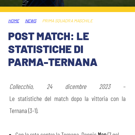
ABBONAMENTI
SHOP
GIOVANILE FEMMINILE
INFO BIGLIETTI
HOME
NEWS
PRIMA SQUADRA MASCHILE
HOSPITALITY
POST MATCH: LE
MUSEUM CLUB EXPERIENCE
HOSPITALITY
STATISTICHE DI
ESPORTS
TARDINI CARD
PARMA-TERNANA
MUSEUM CLUB EXPERIENCE
IL CLUB
INFORMAZIONI ACCREDITI
ORGANIGRAMMA
Collecchio, 24 dicembre 2023
–
FLASH NEWS
TRASFERTE
Le statistiche del match dopo la vittoria con la
STORIA
Ternana (3-1).
TICKET GIFT CARD
STADIO TARDINI
MUTTI TRAINING CENTER
Con la rete contro la Ternana, Dennis
Man
(7 gol