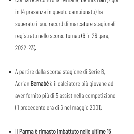
PLAY GREEN
STORE
in 14 presenze in questo campionato) ha
CSR
superato il suo record di marcature stagionali
MUSEO
registrato nello scorso torneo (6 in 28 gare,
ACADEMY
SLO
2022-23).
LAVORA CON NOI
LEGENDS
A partire dalla scorsa stagione di Serie B,
INFORMATIVA FINANZIARIA
PARTNER
Adrian
Bernabé
è il calciatore più giovane ad
aver fornito più di 5 assist nella competizione
MEDIA
(il precedente era di 6 nel maggio 2001).
Il
Parma è rimasto imbattuto nelle ultime 15