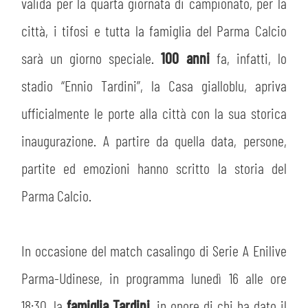
PLAY GREEN
valida per la quarta giornata di campionato, per la
STORE
città, i tifosi e tutta la famiglia del Parma Calcio
CSR
MUSEO
sarà un giorno speciale.
100 anni
fa, infatti, lo
stadio “Ennio Tardini”, la Casa gialloblu, apriva
ACADEMY
SLO
ufficialmente le porte alla città con la sua storica
LAVORA CON NOI
inaugurazione. A partire da quella data, persone,
LEGENDS
partite ed emozioni hanno scritto la storia del
INFORMATIVA FINANZIARIA
PARTNER
Parma Calcio.
MEDIA
In occasione del match casalingo di Serie A Enilive
Parma-Udinese, in programma lunedì 16 alle ore
18:30, la
famiglia Tardini
, in onore di chi ha dato il