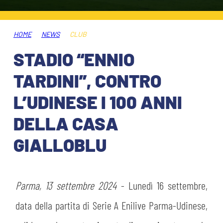
ABBONAMENTI
SHOP
GIOVANILE FEMMINILE
INFO BIGLIETTI
HOME
NEWS
CLUB
HOSPITALITY
STADIO “ENNIO
MUSEUM CLUB EXPERIENCE
HOSPITALITY
TARDINI”, CONTRO
ESPORTS
TARDINI CARD
L’UDINESE I 100 ANNI
MUSEUM CLUB EXPERIENCE
DELLA CASA
IL CLUB
INFORMAZIONI ACCREDITI
GIALLOBLU
ORGANIGRAMMA
FLASH NEWS
TRASFERTE
STORIA
Parma, 13 settembre 2024
- Lunedì 16 settembre,
TICKET GIFT CARD
STADIO TARDINI
MUTTI TRAINING CENTER
data della partita di Serie A Enilive Parma-Udinese,