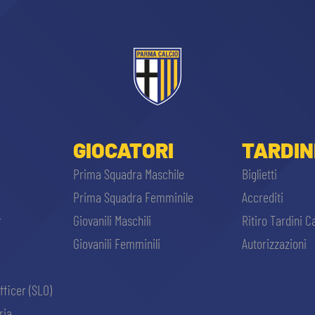
GIOCATORI
TARDIN
Prima Squadra Maschile
Biglietti
Prima Squadra Femminile
Accrediti
r
Giovanili Maschili
Ritiro Tardini C
Giovanili Femminili
Autorizzazioni
fficer (SLO)
ria