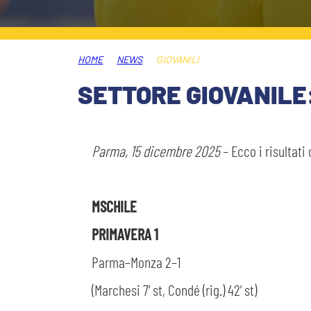
PLAY GREEN
STORE
HOME
NEWS
GIOVANILI
CSR
MUSEO
SETTORE GIOVANILE:
ACADEMY
SLO
Parma, 15 dicembre 2025
– Ecco i risultat
LAVORA CON NOI
LEGENDS
MSCHILE
INFORMATIVA FINANZIARIA
PARTNER
PRIMAVERA 1
Parma–Monza 2–1
MEDIA
(Marchesi 7’ st, Condé (rig.) 42’ st)