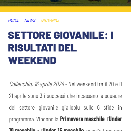
ABBONAMENTI
SHOP
GIOVANILE FEMMINILE
INFO BIGLIETTI
HOME
NEWS
GIOVANILI
HOSPITALITY
SETTORE GIOVANILE: I
MUSEUM CLUB EXPERIENCE
HOSPITALITY
RISULTATI DEL
ESPORTS
TARDINI CARD
WEEKEND
MUSEUM CLUB EXPERIENCE
IL CLUB
INFORMAZIONI ACCREDITI
ORGANIGRAMMA
Collecchio, 16 aprile 2024
- Nel weekend tra il 20 e il
FLASH NEWS
TRASFERTE
21 aprile sono 3 i successi che incassano le squadre
STORIA
del settore giovanile gialloblu sulle 6 sfide in
TICKET GIFT CARD
STADIO TARDINI
programma. Vincono la
Primavera maschile
, l'
Under
MUTTI TRAINING CENTER
16 maschile
e l'
Under 15 maschile
, quest'ultima con