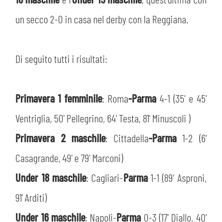
PLAY GREEN
STORE
un secco 2-0 in casa nel derby con la Reggiana.
CSR
MUSEO
Di seguito tutti i risultati:
ACADEMY
SLO
Primavera 1 femminile
:
Roma
-Parma
4-1 (35' e 45'
LAVORA CON NOI
LEGENDS
Ventriglia, 50' Pellegrino, 64' Testa, 81' Minuscoli )
INFORMATIVA FINANZIARIA
PARTNER
Primavera 2 maschile
:
Cittadella
-Parma
1-2 (6'
Casagrande, 49' e 79' Marconi)
MEDIA
Under 18 maschile
: Cagliari-
Parma
1-1 (89' Asproni,
91' Arditi)
Under 16 maschile
: Napoli-
Parma
0-3 (17' Diallo, 40'