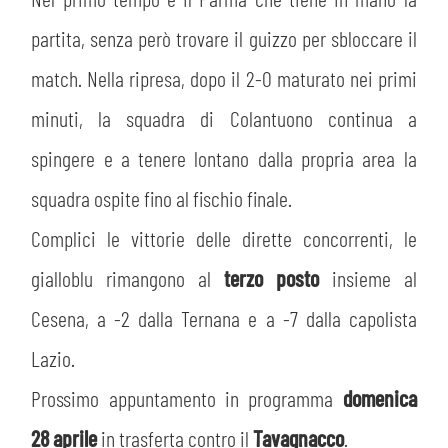
PLAY GREEN
STORE
partita, senza però trovare il guizzo per sbloccare il
CSR
match. Nella ripresa, dopo il 2-0 maturato nei primi
MUSEO
minuti, la squadra di Colantuono continua a
ACADEMY
SLO
spingere e a tenere lontano dalla propria area la
squadra ospite fino al fischio finale.
LAVORA CON NOI
LEGENDS
Complici le vittorie delle dirette concorrenti, le
INFORMATIVA FINANZIARIA
PARTNER
gialloblu rimangono al
terzo posto
insieme al
Cesena, a -2 dalla Ternana e a -7 dalla capolista
MEDIA
Lazio.
Prossimo appuntamento in programma
domenica
28 aprile
in trasferta contro il
Tavagnacco
.