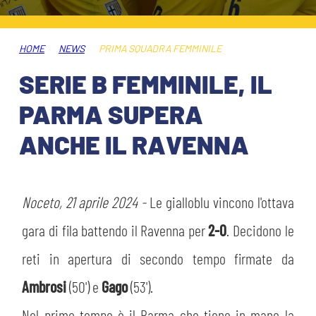
ABBONAMENTI
SHOP
GIOVANILE FEMMINILE
INFO BIGLIETTI
HOME
NEWS
PRIMA SQUADRA FEMMINILE
HOSPITALITY
SERIE B FEMMINILE, IL
MUSEUM CLUB EXPERIENCE
HOSPITALITY
PARMA SUPERA
ESPORTS
TARDINI CARD
ANCHE IL RAVENNA
MUSEUM CLUB EXPERIENCE
IL CLUB
INFORMAZIONI ACCREDITI
ORGANIGRAMMA
Noceto, 21 aprile 2024 -
Le gialloblu vincono l'ottava
FLASH NEWS
TRASFERTE
gara di fila battendo il Ravenna per
2-0
. Decidono le
STORIA
reti in apertura di secondo tempo firmate da
TICKET GIFT CARD
STADIO TARDINI
Ambrosi
(50') e
Gago
(53').
MUTTI TRAINING CENTER
Nel primo tempo è il Parma che tiene in mano la