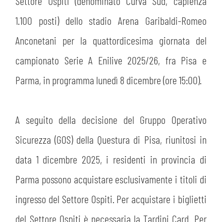
PLAY GREEN
Settore Ospiti (denominato Curva Sud, capienza
STORE
1.100 posti) dello stadio Arena Garibaldi-Romeo
CSR
Anconetani per la quattordicesima giornata del
MUSEO
campionato Serie A Enilive 2025/26, fra Pisa e
ACADEMY
SLO
Parma, in programma lunedì 8 dicembre (ore 15:00).
LAVORA CON NOI
LEGENDS
A seguito della decisione del Gruppo Operativo
INFORMATIVA FINANZIARIA
PARTNER
Sicurezza (GOS) della Questura di Pisa, riunitosi in
data 1 dicembre 2025, i residenti in provincia di
MEDIA
Parma possono acquistare esclusivamente i titoli di
ingresso del Settore Ospiti. Per acquistare i biglietti
del Settore Ospiti è necessaria la Tardini Card. Per