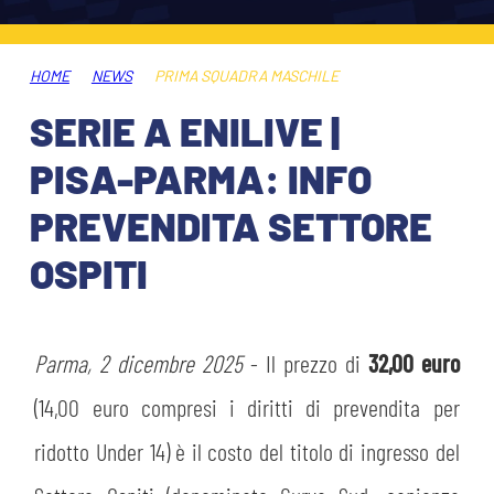
ABBONAMENTI
SHOP
GIOVANILE FEMMINILE
INFO BIGLIETTI
HOME
NEWS
PRIMA SQUADRA MASCHILE
HOSPITALITY
SERIE A ENILIVE |
MUSEUM CLUB EXPERIENCE
HOSPITALITY
PISA-PARMA: INFO
ESPORTS
TARDINI CARD
PREVENDITA SETTORE
MUSEUM CLUB EXPERIENCE
OSPITI
IL CLUB
INFORMAZIONI ACCREDITI
ORGANIGRAMMA
FLASH NEWS
TRASFERTE
Parma, 2 dicembre 2025
- Il prezzo di
32,00 euro
STORIA
(14,00 euro compresi i diritti di prevendita per
TICKET GIFT CARD
STADIO TARDINI
MUTTI TRAINING CENTER
ridotto Under 14) è il costo del titolo di ingresso del