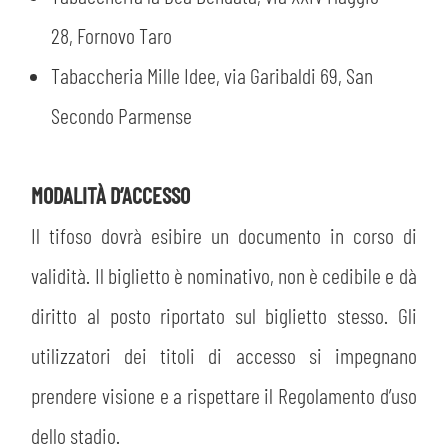
28, Fornovo Taro
Tabaccheria Mille Idee, via Garibaldi 69, San
CERCA
Secondo Parmense
MODALITÀ D’ACCESSO
Il tifoso dovrà esibire un documento in corso di
validità. Il biglietto è nominativo, non è cedibile e dà
sempre abilitati
diritto al posto riportato sul biglietto stesso. Gli
abilitato
utilizzatori dei titoli di accesso si impegnano
prendere visione e a rispettare il Regolamento d’uso
ACCETTA E SALVA
dello stadio.