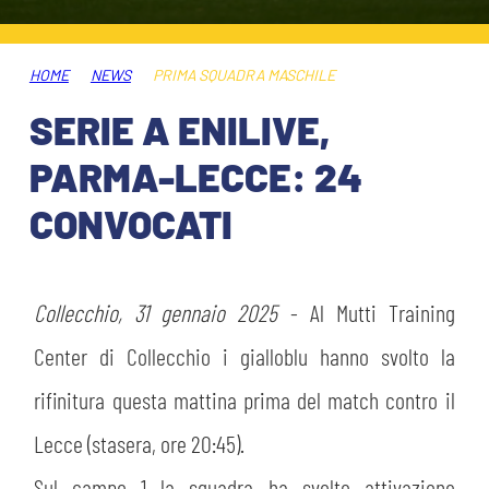
ABBONAMENTI
SHOP
GIOVANILE FEMMINILE
INFO BIGLIETTI
HOME
NEWS
PRIMA SQUADRA MASCHILE
HOSPITALITY
SERIE A ENILIVE,
MUSEUM CLUB EXPERIENCE
HOSPITALITY
PARMA-LECCE: 24
ESPORTS
TARDINI CARD
CONVOCATI
MUSEUM CLUB EXPERIENCE
IL CLUB
INFORMAZIONI ACCREDITI
ORGANIGRAMMA
Collecchio, 31 gennaio 2025
- Al Mutti Training
FLASH NEWS
TRASFERTE
Center di Collecchio i gialloblu hanno svolto la
STORIA
rifinitura questa mattina prima del match contro il
TICKET GIFT CARD
STADIO TARDINI
Lecce (stasera, ore 20:45).
MUTTI TRAINING CENTER
Sul campo 1 la squadra ha svolto attivazione