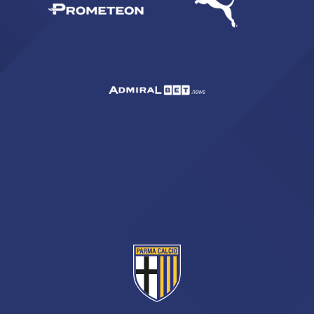
CERCA
sempre abilitati
abilitato