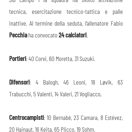
PLAY GREEN
STORE
tecnica, esercitazione tecnico-tattica e palle
CSR
inattive. Al termine della seduta, l’allenatore Fabio
MUSEO
Pecchia
ha convocato
24 calciatori
.
ACADEMY
SLO
Portieri
: 40 Corvi, 60 Moretta, 31 Suzuki.
LAVORA CON NOI
LEGENDS
INFORMATIVA FINANZIARIA
PARTNER
Difensori
: 4 Balogh, 46 Leoni, 18 Løvik, 63
Trabucchi, 5 Valenti, 14 Valeri, 21 Vogliacco.
MEDIA
Centrocampisti
: 10 Bernabé, 23 Camara, 8 Estévez,
20 Hainaut, 16 Keita, 65 Plicco, 19 Sohm.