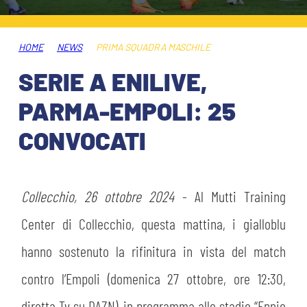
ABBONAMENTI
SHOP
GIOVANILE FEMMINILE
INFO BIGLIETTI
HOME
NEWS
PRIMA SQUADRA MASCHILE
HOSPITALITY
SERIE A ENILIVE,
MUSEUM CLUB EXPERIENCE
HOSPITALITY
PARMA-EMPOLI: 25
ESPORTS
TARDINI CARD
CONVOCATI
MUSEUM CLUB EXPERIENCE
IL CLUB
INFORMAZIONI ACCREDITI
ORGANIGRAMMA
Collecchio, 26 ottobre 2024
- Al Mutti Training
FLASH NEWS
TRASFERTE
Center di Collecchio, questa mattina, i gialloblu
STORIA
hanno sostenuto la rifinitura in vista del match
TICKET GIFT CARD
STADIO TARDINI
contro l’Empoli (domenica 27 ottobre, ore 12:30,
MUTTI TRAINING CENTER
diretta Tv su DAZN), in programma allo stadio “Ennio