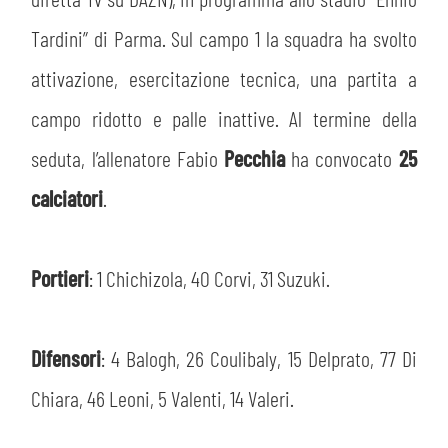
PLAY GREEN
STORE
Tardini” di Parma. Sul campo 1 la squadra ha svolto
CSR
attivazione, esercitazione tecnica, una partita a
MUSEO
campo ridotto e palle inattive. Al termine della
ACADEMY
SLO
seduta, l’allenatore Fabio
Pecchia
ha convocato
25
calciatori
.
LAVORA CON NOI
LEGENDS
INFORMATIVA FINANZIARIA
PARTNER
Portieri
: 1 Chichizola, 40 Corvi, 31 Suzuki.
MEDIA
Difensori
: 4 Balogh, 26 Coulibaly, 15 Delprato, 77 Di
Chiara, 46 Leoni, 5 Valenti, 14 Valeri.