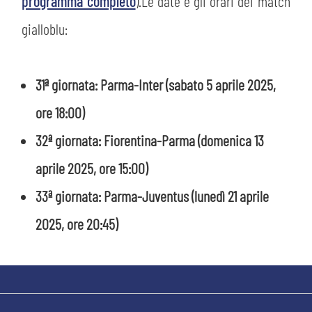
PLAY GREEN
programma completo
).Le date e gli orari dei match
STORE
gialloblu:
CSR
MUSEO
31ª giornata: Parma-Inter
(sabato 5 aprile 2025,
ACADEMY
SLO
ore 18:00)
32ª giornata: Fiorentina-Parma
(domenica 13
LAVORA CON NOI
LEGENDS
aprile 2025, ore 15:00)
INFORMATIVA FINANZIARIA
PARTNER
33ª giornata: Parma-Juventus
(lunedì 21 aprile
2025, ore 20:45)
MEDIA