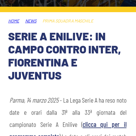
ABBONAMENTI
SHOP
GIOVANILE FEMMINILE
INFO BIGLIETTI
HOME
NEWS
PRIMA SQUADRA MASCHILE
HOSPITALITY
SERIE A ENILIVE: IN
MUSEUM CLUB EXPERIENCE
HOSPITALITY
CAMPO CONTRO INTER,
ESPORTS
TARDINI CARD
FIORENTINA E
MUSEUM CLUB EXPERIENCE
JUVENTUS
IL CLUB
INFORMAZIONI ACCREDITI
ORGANIGRAMMA
FLASH NEWS
TRASFERTE
Parma, 14 marzo 2025
- La Lega Serie A ha reso noto
STORIA
date e orari dalla 31ª alla 33ª giornata del
TICKET GIFT CARD
STADIO TARDINI
MUTTI TRAINING CENTER
campionato Serie A Enilive (
clicca qui per il