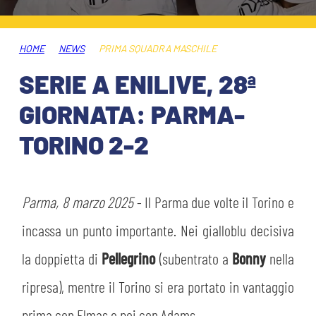
ABBONAMENTI
SHOP
GIOVANILE FEMMINILE
INFO BIGLIETTI
HOME
NEWS
PRIMA SQUADRA MASCHILE
HOSPITALITY
SERIE A ENILIVE, 28ª
MUSEUM CLUB EXPERIENCE
HOSPITALITY
GIORNATA: PARMA-
ESPORTS
TARDINI CARD
TORINO 2-2
MUSEUM CLUB EXPERIENCE
IL CLUB
INFORMAZIONI ACCREDITI
ORGANIGRAMMA
Parma, 8 marzo 2025
- Il Parma due volte il Torino e
FLASH NEWS
TRASFERTE
incassa un punto importante. Nei gialloblu decisiva
STORIA
la doppietta di
Pellegrino
(subentrato a
Bonny
nella
TICKET GIFT CARD
STADIO TARDINI
ripresa), mentre il Torino si era portato in vantaggio
MUTTI TRAINING CENTER
prima con Elmas e poi con Adams.