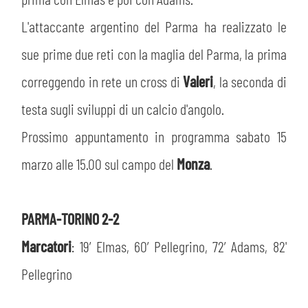
PLAY GREEN
STORE
L'attaccante argentino del Parma ha realizzato le
CSR
sue prime due reti con la maglia del Parma, la prima
MUSEO
correggendo in rete un cross di
Valeri
, la seconda di
ACADEMY
SLO
testa sugli sviluppi di un calcio d'angolo.
Prossimo appuntamento in programma sabato 15
LAVORA CON NOI
LEGENDS
marzo alle 15.00 sul campo del
Monza
.
INFORMATIVA FINANZIARIA
PARTNER
PARMA-TORINO 2-2
MEDIA
Marcatori
: 19’ Elmas, 60’ Pellegrino, 72’ Adams, 82'
Pellegrino