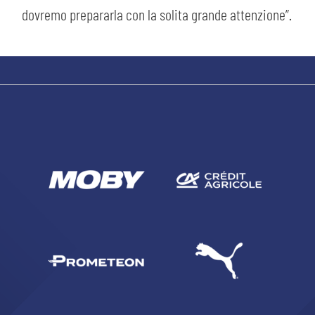
dovremo prepararla con la solita grande attenzione”.
CERCA
sempre abilitati
abilitato
ACCETTA E SALVA