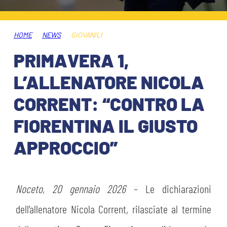
ABBONAMENTI
SHOP
GIOVANILE FEMMINILE
INFO BIGLIETTI
HOME
NEWS
GIOVANILI
HOSPITALITY
PRIMAVERA 1,
MUSEUM CLUB EXPERIENCE
HOSPITALITY
L’ALLENATORE NICOLA
ESPORTS
TARDINI CARD
CORRENT: “CONTRO LA
MUSEUM CLUB EXPERIENCE
FIORENTINA IL GIUSTO
IL CLUB
INFORMAZIONI ACCREDITI
APPROCCIO”
ORGANIGRAMMA
FLASH NEWS
TRASFERTE
STORIA
Noceto, 20 gennaio 2026
– Le dichiarazioni
TICKET GIFT CARD
STADIO TARDINI
MUTTI TRAINING CENTER
dell’allenatore Nicola Corrent, rilasciate al termine