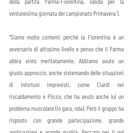
PLAY GREEN
della partita Parma-Fiorentina, valida per la
STORE
ventunesima giornata del campionato Primavera 1.
CSR
MUSEO
“Siamo molto contenti perché la Fiorentina è un
ACADEMY
SLO
avversario di altissimo livello e penso che il Parma
LAVORA CON NOI
abbia vinto meritatamente. Abbiamo avuto un
LEGENDS
giusto approccio, anche sistemando delle situazioni
INFORMATIVA FINANZIARIA
PARTNER
di infortuni imprevisti, come Ciardi nel
riscaldamento e Plicco, che ha avuto anche lui un
MEDIA
problema muscolare (in gara, nda). Però il gruppo ha
risposto con grande partecipazione, grande
applicazione e grande qualità. Peccato per il gol