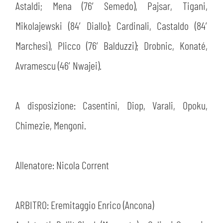
Astaldi; Mena (76′ Semedo), Pajsar, Tigani,
Mikolajewski (84′ Diallo); Cardinali, Castaldo (84′
Marchesi), Plicco (76′ Balduzzi); Drobnic, Konaté,
Avramescu (46′ Nwajei).
A disposizione: Casentini, Diop, Varali, Opoku,
Chimezie, Mengoni.
Allenatore: Nicola Corrent
ARBITRO: Eremitaggio Enrico (Ancona)
CERCA