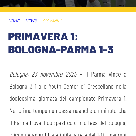
ABBONAMENTI
SHOP
GIOVANILE FEMMINILE
INFO BIGLIETTI
HOME
NEWS
GIOVANILI
HOSPITALITY
PRIMAVERA 1:
MUSEUM CLUB EXPERIENCE
HOSPITALITY
BOLOGNA-PARMA 1-3
ESPORTS
TARDINI CARD
MUSEUM CLUB EXPERIENCE
IL CLUB
Bologna, 23 novembre 2025
– Il Parma vince a
INFORMAZIONI ACCREDITI
Bologna 3-1 allo Youth Center di Crespellano nella
ORGANIGRAMMA
FLASH NEWS
TRASFERTE
dodicesima giornata del campionato Primavera 1.
STORIA
Nel primo tempo non passa neanche un minuto che
TICKET GIFT CARD
STADIO TARDINI
il Parma trova il gol: pasticcio in difesa del Bologna,
MUTTI TRAINING CENTER
Plicco ne approfitta e infila la rete dell’1-0. I padroni