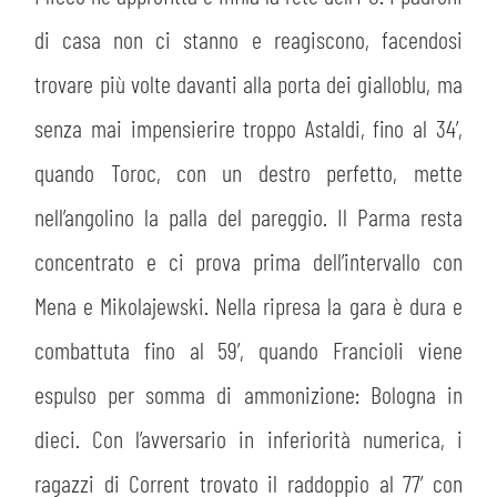
PLAY GREEN
STORE
di casa non ci stanno e reagiscono, facendosi
CSR
trovare più volte davanti alla porta dei gialloblu, ma
MUSEO
senza mai impensierire troppo Astaldi, fino al 34’,
ACADEMY
SLO
quando Toroc, con un destro perfetto, mette
nell’angolino la palla del pareggio. Il Parma resta
LAVORA CON NOI
LEGENDS
concentrato e ci prova prima dell’intervallo con
INFORMATIVA FINANZIARIA
PARTNER
Mena e Mikolajewski. Nella ripresa la gara è dura e
combattuta fino al 59’, quando Francioli viene
MEDIA
espulso per somma di ammonizione: Bologna in
dieci. Con l’avversario in inferiorità numerica, i
ragazzi di Corrent trovato il raddoppio al 77’ con