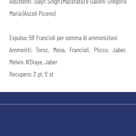
Assistenti: Daljit Singh (Macerata) e Galieni Gregorio
Maria (Ascoli Piceno)
Espulso: 59' Francioli per somma di ammonizioni
Ammoniti: Toroc, Mena, Francioli, Plicco, Jaber,
sempre abilitati
Melvin. N'Diaye, Jaber
Recupero: 3' pt, 5' st
abilitato
ACCETTA E SALVA