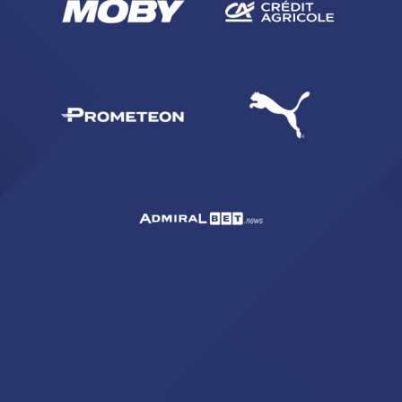
sempre abilitati
abilitato
ACCETTA E SALVA