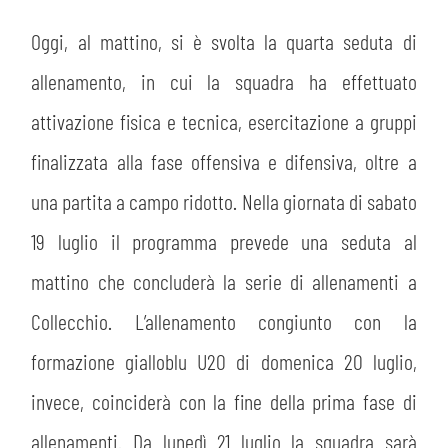
PLAY GREEN
STORE
Oggi, al mattino, si è svolta la quarta seduta di
CSR
allenamento, in cui la squadra ha effettuato
MUSEO
attivazione fisica e tecnica, esercitazione a gruppi
ACADEMY
SLO
finalizzata alla fase offensiva e difensiva, oltre a
una partita a campo ridotto. Nella giornata di sabato
LAVORA CON NOI
LEGENDS
19 luglio il programma prevede una seduta al
INFORMATIVA FINANZIARIA
PARTNER
mattino che concluderà la serie di allenamenti a
Collecchio. L’allenamento congiunto con la
MEDIA
formazione gialloblu U20 di domenica 20 luglio,
invece, coinciderà con la fine della prima fase di
allenamenti. Da lunedì 21 luglio la squadra sarà