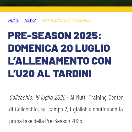
ABBONAMENTI
SHOP
GIOVANILE FEMMINILE
INFO BIGLIETTI
HOME
NEWS
PRIMA SQUADRA MASCHILE
HOSPITALITY
PRE-SEASON 2025:
MUSEUM CLUB EXPERIENCE
HOSPITALITY
DOMENICA 20 LUGLIO
ESPORTS
TARDINI CARD
L’ALLENAMENTO CON
MUSEUM CLUB EXPERIENCE
L’U20 AL TARDINI
IL CLUB
INFORMAZIONI ACCREDITI
ORGANIGRAMMA
FLASH NEWS
TRASFERTE
Collecchio, 18 luglio 2025
- Al Mutti Training Center
STORIA
di Collecchio, sul campo 2, i gialloblu continuano la
TICKET GIFT CARD
STADIO TARDINI
MUTTI TRAINING CENTER
prima fase della Pre-Season 2025.