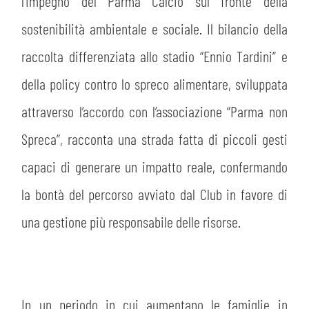
PLAY GREEN
l’impegno del Parma Calcio sul fronte della
STORE
sostenibilità ambientale e sociale. Il bilancio della
CSR
raccolta differenziata allo stadio “Ennio Tardini” e
MUSEO
della policy contro lo spreco alimentare, sviluppata
ACADEMY
SLO
attraverso l’accordo con l’associazione “Parma non
Spreca”, racconta una strada fatta di piccoli gesti
LAVORA CON NOI
LEGENDS
capaci di generare un impatto reale, confermando
INFORMATIVA FINANZIARIA
PARTNER
la bontà del percorso avviato dal Club in favore di
una gestione più responsabile delle risorse.
MEDIA
In un periodo in cui aumentano le famiglie in