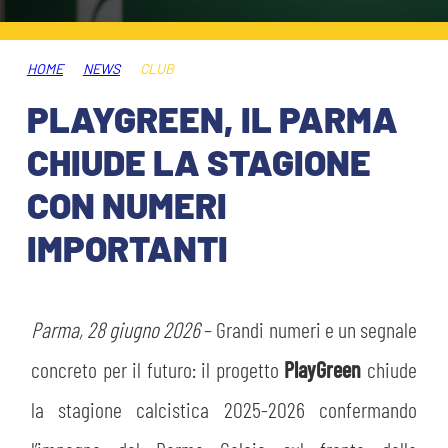
ABBONAMENTI
SHOP
GIOVANILE FEMMINILE
INFO BIGLIETTI
HOME
NEWS
CLUB
HOSPITALITY
PLAYGREEN, IL PARMA
MUSEUM CLUB EXPERIENCE
HOSPITALITY
CHIUDE LA STAGIONE
ESPORTS
TARDINI CARD
CON NUMERI
MUSEUM CLUB EXPERIENCE
IMPORTANTI
IL CLUB
INFORMAZIONI ACCREDITI
ORGANIGRAMMA
FLASH NEWS
TRASFERTE
Parma, 28 giugno 2026
– Grandi numeri e un segnale
STORIA
concreto per il futuro: il progetto
PlayGreen
chiude
TICKET GIFT CARD
STADIO TARDINI
MUTTI TRAINING CENTER
la stagione calcistica 2025-2026 confermando