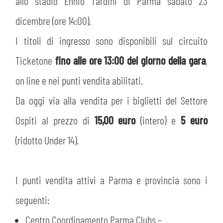
PLAY GREEN
allo stadio Ennio Tardini di Parma sabato 23
STORE
dicembre (ore 14:00).
CSR
I titoli di ingresso sono disponibili sul circuito
MUSEO
Ticketone
fino alle ore 13:00 del giorno della gara
,
ACADEMY
SLO
on line e nei punti vendita abilitati.
Da oggi via alla vendita per i biglietti del Settore
LAVORA CON NOI
LEGENDS
Ospiti al prezzo di
15,00 euro
(intero) e
5 euro
INFORMATIVA FINANZIARIA
PARTNER
(ridotto Under 14).
MEDIA
I punti vendita attivi a Parma e provincia sono i
seguenti:
Centro Coordinamento Parma Clubs –