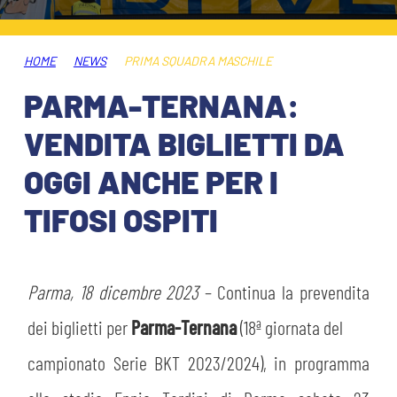
ABBONAMENTI
SHOP
GIOVANILE FEMMINILE
INFO BIGLIETTI
HOME
NEWS
PRIMA SQUADRA MASCHILE
HOSPITALITY
PARMA-TERNANA:
MUSEUM CLUB EXPERIENCE
HOSPITALITY
VENDITA BIGLIETTI DA
ESPORTS
TARDINI CARD
OGGI ANCHE PER I
MUSEUM CLUB EXPERIENCE
TIFOSI OSPITI
IL CLUB
INFORMAZIONI ACCREDITI
ORGANIGRAMMA
FLASH NEWS
TRASFERTE
Parma, 18 dicembre 2023
– Continua la prevendita
STORIA
dei biglietti per
Parma-Ternana
(18ª giornata del
TICKET GIFT CARD
STADIO TARDINI
MUTTI TRAINING CENTER
campionato Serie BKT 2023/2024), in programma