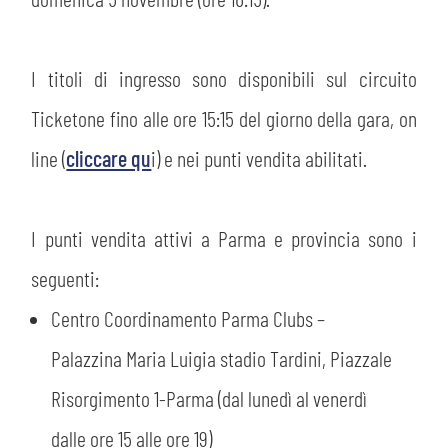
PLAY GREEN
STORE
CSR
I titoli di ingresso sono disponibili sul circuito
MUSEO
Ticketone fino alle ore 15:15 del giorno della gara, on
ACADEMY
SLO
line (
cliccare qu
i) e nei punti vendita abilitati.
LAVORA CON NOI
LEGENDS
I punti vendita attivi a Parma e provincia sono i
INFORMATIVA FINANZIARIA
PARTNER
seguenti:
Centro Coordinamento Parma Clubs –
MEDIA
Palazzina Maria Luigia stadio Tardini, Piazzale
Risorgimento 1-Parma (dal lunedì al venerdì
dalle ore 15 alle ore 19)