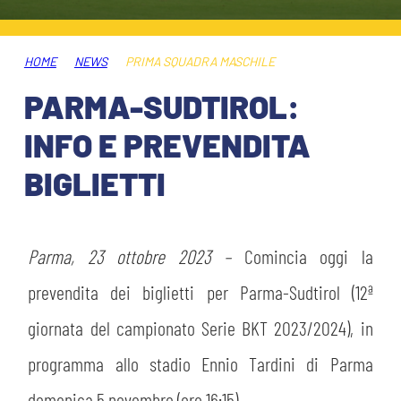
ABBONAMENTI
SHOP
GIOVANILE FEMMINILE
INFO BIGLIETTI
HOME
NEWS
PRIMA SQUADRA MASCHILE
HOSPITALITY
PARMA-SUDTIROL:
MUSEUM CLUB EXPERIENCE
HOSPITALITY
INFO E PREVENDITA
ESPORTS
TARDINI CARD
BIGLIETTI
MUSEUM CLUB EXPERIENCE
IL CLUB
INFORMAZIONI ACCREDITI
ORGANIGRAMMA
Parma, 23 ottobre 2023 –
Comincia oggi la
FLASH NEWS
TRASFERTE
prevendita dei biglietti per Parma-Sudtirol (12ª
STORIA
giornata del campionato Serie BKT 2023/2024), in
TICKET GIFT CARD
STADIO TARDINI
programma allo stadio Ennio Tardini di Parma
MUTTI TRAINING CENTER
domenica 5 novembre (ore 16:15).