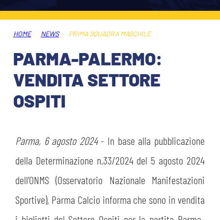
ABBONAMENTI
SHOP
GIOVANILE FEMMINILE
INFO BIGLIETTI
HOME
NEWS
PRIMA SQUADRA MASCHILE
HOSPITALITY
PARMA-PALERMO:
MUSEUM CLUB EXPERIENCE
HOSPITALITY
VENDITA SETTORE
ESPORTS
TARDINI CARD
OSPITI
MUSEUM CLUB EXPERIENCE
IL CLUB
INFORMAZIONI ACCREDITI
ORGANIGRAMMA
Parma, 6 agosto 2024
- In base alla pubblicazione
FLASH NEWS
TRASFERTE
della Determinazione n.33/2024 del 5 agosto 2024
STORIA
dell’ONMS (Osservatorio Nazionale Manifestazioni
TICKET GIFT CARD
STADIO TARDINI
Sportive), Parma Calcio informa che sono in vendita
MUTTI TRAINING CENTER
i biglietti del Settore Ospiti per la partita Parma-