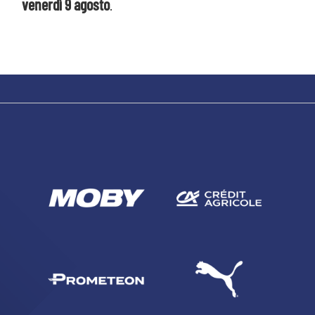
venerdì 9 agosto
.
sempre abilitati
abilitato
ACCETTA E SALVA