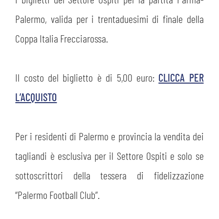
PLAY GREEN
STORE
Palermo, valida per i trentaduesimi di finale della
CSR
Coppa Italia Frecciarossa.
MUSEO
ACADEMY
SLO
Il costo del biglietto è di 5,00 euro:
CLICCA PER
L’ACQUISTO
LAVORA CON NOI
LEGENDS
INFORMATIVA FINANZIARIA
PARTNER
Per i residenti di Palermo e provincia la vendita dei
tagliandi è esclusiva per il Settore Ospiti e solo se
MEDIA
sottoscrittori della tessera di fidelizzazione
“Palermo Football Club”.