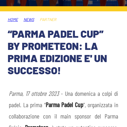
ABBONAMENTI
SHOP
GIOVANILE FEMMINILE
INFO BIGLIETTI
HOME
NEWS
PARTNER
HOSPITALITY
“PARMA PADEL CUP”
MUSEUM CLUB EXPERIENCE
HOSPITALITY
BY PROMETEON: LA
ESPORTS
TARDINI CARD
PRIMA EDIZIONE E' UN
MUSEUM CLUB EXPERIENCE
SUCCESSO!
IL CLUB
INFORMAZIONI ACCREDITI
ORGANIGRAMMA
FLASH NEWS
TRASFERTE
Parma, 17 ottobre 2023
- Una domenica a colpi di
STORIA
padel. La prima “
Parma Padel Cup
”, organizzata in
TICKET GIFT CARD
STADIO TARDINI
MUTTI TRAINING CENTER
collaborazione con il main sponsor del Parma