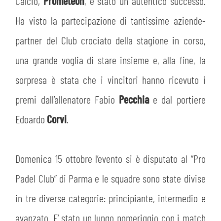
PLAY GREEN
Calcio,
Prometeon
, è stato un autentico successo.
STORE
Ha visto la partecipazione di tantissime aziende-
CSR
partner del Club crociato della stagione in corso,
MUSEO
una grande voglia di stare insieme e, alla fine, la
ACADEMY
SLO
sorpresa è stata che i vincitori hanno ricevuto i
premi dall’allenatore Fabio
Pecchia
e dal portiere
LAVORA CON NOI
LEGENDS
Edoardo
Corvi
.
INFORMATIVA FINANZIARIA
PARTNER
Domenica 15 ottobre l’evento si è disputato al “Pro
MEDIA
Padel Club” di Parma e le squadre sono state divise
in tre diverse categorie: principiante, intermedio e
avanzato. E’ stato un lungo pomeriggio con i match