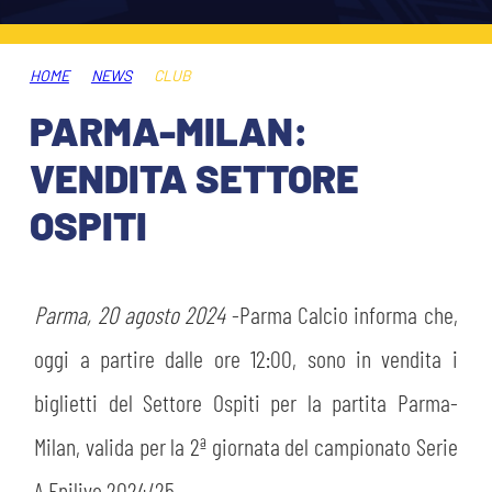
ABBONAMENTI
SHOP
GIOVANILE FEMMINILE
INFO BIGLIETTI
HOME
NEWS
CLUB
HOSPITALITY
PARMA-MILAN:
MUSEUM CLUB EXPERIENCE
HOSPITALITY
VENDITA SETTORE
ESPORTS
TARDINI CARD
OSPITI
MUSEUM CLUB EXPERIENCE
IL CLUB
INFORMAZIONI ACCREDITI
ORGANIGRAMMA
Parma, 20 agosto 2024
-Parma Calcio informa che,
FLASH NEWS
TRASFERTE
oggi a partire dalle ore 12:00, sono in vendita i
STORIA
biglietti del Settore Ospiti per la partita Parma-
TICKET GIFT CARD
STADIO TARDINI
Milan, valida per la 2ª giornata del campionato Serie
MUTTI TRAINING CENTER
A Enilive 2024/25.