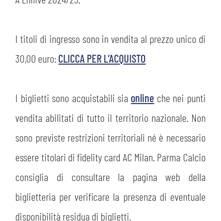
PLAY GREEN
STORE
CSR
I titoli di ingresso sono in vendita al prezzo unico di
MUSEO
30,00 euro:
CLICCA PER L’ACQUISTO
ACADEMY
SLO
I biglietti sono acquistabili sia
online
che nei punti
LAVORA CON NOI
LEGENDS
vendita abilitati di tutto il territorio nazionale. Non
INFORMATIVA FINANZIARIA
PARTNER
sono previste restrizioni territoriali né è necessario
essere titolari di fidelity card AC Milan. Parma Calcio
MEDIA
consiglia di consultare la pagina web della
biglietteria per verificare la presenza di eventuale
disponibilità residua di biglietti.