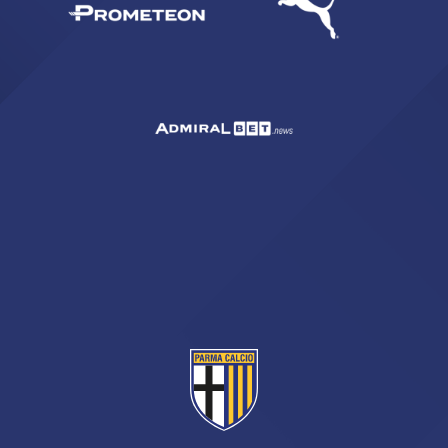
CERCA
sempre abilitati
abilitato