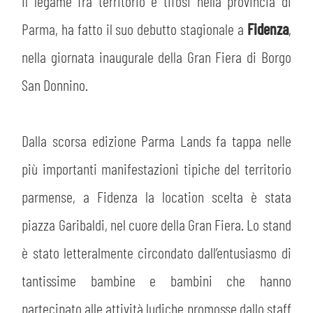
PLAY GREEN
il legame fra territorio e tifosi nella provincia di
STORE
Parma, ha fatto il suo debutto stagionale a
Fidenza
,
CSR
nella giornata inaugurale della Gran Fiera di Borgo
MUSEO
San Donnino.
ACADEMY
SLO
Dalla scorsa edizione Parma Lands fa tappa nelle
LAVORA CON NOI
LEGENDS
più importanti manifestazioni tipiche del territorio
INFORMATIVA FINANZIARIA
PARTNER
parmense, a Fidenza la location scelta è stata
piazza Garibaldi, nel cuore della Gran Fiera. Lo stand
MEDIA
è stato letteralmente circondato dall’entusiasmo di
tantissime bambine e bambini che hanno
partecipato alle attività ludiche promosse dallo staff