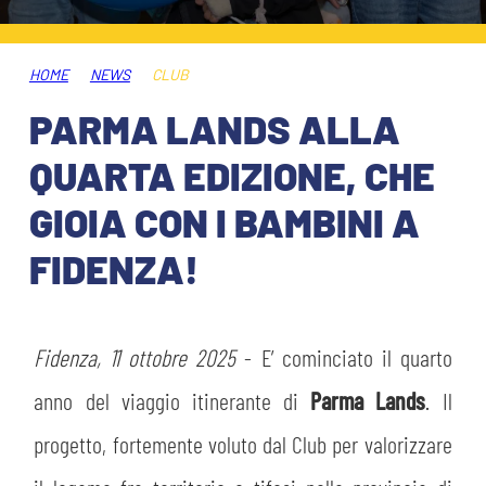
ABBONAMENTI
SHOP
GIOVANILE FEMMINILE
INFO BIGLIETTI
HOME
NEWS
CLUB
HOSPITALITY
PARMA LANDS ALLA
MUSEUM CLUB EXPERIENCE
HOSPITALITY
QUARTA EDIZIONE, CHE
ESPORTS
TARDINI CARD
GIOIA CON I BAMBINI A
MUSEUM CLUB EXPERIENCE
FIDENZA!
IL CLUB
INFORMAZIONI ACCREDITI
ORGANIGRAMMA
FLASH NEWS
TRASFERTE
Fidenza, 11 ottobre 2025
- E’ cominciato il quarto
STORIA
anno del viaggio itinerante di
Parma Lands
. Il
TICKET GIFT CARD
STADIO TARDINI
MUTTI TRAINING CENTER
progetto, fortemente voluto dal Club per valorizzare