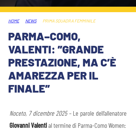
ABBONAMENTI
SHOP
GIOVANILE FEMMINILE
INFO BIGLIETTI
HOME
NEWS
PRIMA SQUADRA FEMMINILE
HOSPITALITY
PARMA–COMO,
MUSEUM CLUB EXPERIENCE
HOSPITALITY
VALENTI: ”GRANDE
ESPORTS
TARDINI CARD
PRESTAZIONE, MA C’È
MUSEUM CLUB EXPERIENCE
AMAREZZA PER IL
IL CLUB
INFORMAZIONI ACCREDITI
FINALE”
ORGANIGRAMMA
FLASH NEWS
TRASFERTE
STORIA
Noceto, 7 dicembre 2025 –
Le parole dell’allenatore
TICKET GIFT CARD
STADIO TARDINI
MUTTI TRAINING CENTER
Giovanni Valenti
al termine di Parma-Como Women: