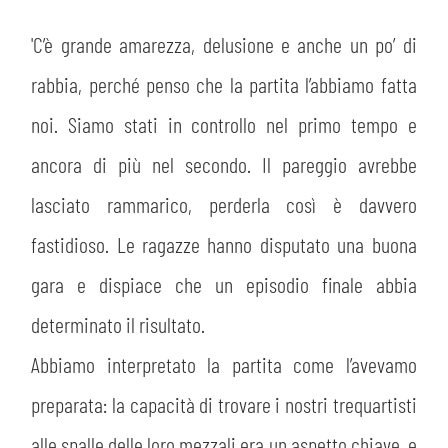
PLAY GREEN
STORE
'C’è grande amarezza, delusione e anche un po’ di
CSR
MUSEO
rabbia, perché penso che la partita l’abbiamo fatta
noi. Siamo stati in controllo nel primo tempo e
ACADEMY
SLO
ancora di più nel secondo. Il pareggio avrebbe
LAVORA CON NOI
lasciato rammarico, perderla così è davvero
LEGENDS
fastidioso. Le ragazze hanno disputato una buona
INFORMATIVA FINANZIARIA
PARTNER
gara e dispiace che un episodio finale abbia
determinato il risultato.
MEDIA
Abbiamo interpretato la partita come l’avevamo
preparata: la capacità di trovare i nostri trequartisti
alle spalle delle loro mezzali era un aspetto chiave, e