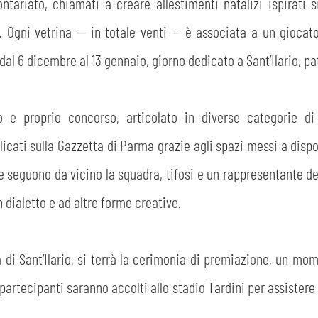
ntariato, chiamati a creare allestimenti natalizi ispirati si
ni. Ogni vetrina — in totale venti — è associata a un giocat
CERCA
dal 6 dicembre al 13 gennaio, giorno dedicato a Sant’Ilario, pat
 e proprio concorso, articolato in diverse categorie di 
cati sulla Gazzetta di Parma grazie agli spazi messi a dispos
e seguono da vicino la squadra, tifosi e un rappresentante de
n dialetto e ad altre forme creative.
sempre abilitati
abilitato
di Sant’Ilario, si terrà la cerimonia di premiazione, un mom
 partecipanti saranno accolti allo stadio Tardini per assister
ACCETTA E SALVA