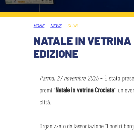
PLAY GREEN
STORE
HOME
NEWS
CLUB
CSR
MUSEO
NATALE IN VETRINA
EDIZIONE
ACADEMY
SLO
LAVORA CON NOI
LEGENDS
Parma, 27 novembre 2025
– È stata pres
INFORMATIVA FINANZIARIA
premi “
Natale in vetrina Crociata
”, un eve
PARTNER
città.
MEDIA
Organizzato dall’associazione “I nostri b