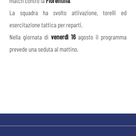
PLAY GREEN
match contro la
Fiorentina
.
STORE
La squadra ha svolto attivazione, torelli ed
CSR
esercitazione tattica per reparti.
MUSEO
Nella giornata di
venerdì 16
agosto il programma
ACADEMY
SLO
prevede una seduta al mattino.
LAVORA CON NOI
LEGENDS
INFORMATIVA FINANZIARIA
PARTNER
MEDIA