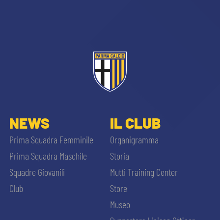
CERCA
sempre abilitati
NEWS
IL CLUB
Prima Squadra Femminile
Organigramma
abilitato
Prima Squadra Maschile
Storia
Squadre Giovanili
Mutti Training Center
ACCETTA E SALVA
Club
Store
Museo