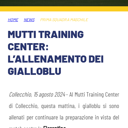
ABBONAMENTI
SHOP
GIOVANILE FEMMINILE
INFO BIGLIETTI
HOME
NEWS
PRIMA SQUADRA MASCHILE
HOSPITALITY
MUTTI TRAINING
MUSEUM CLUB EXPERIENCE
HOSPITALITY
CENTER:
ESPORTS
TARDINI CARD
L’ALLENAMENTO DEI
MUSEUM CLUB EXPERIENCE
GIALLOBLU
IL CLUB
INFORMAZIONI ACCREDITI
ORGANIGRAMMA
FLASH NEWS
TRASFERTE
Collecchio, 15 agosto 2024
- Al Mutti Training Center
STORIA
di Collecchio, questa mattina, i gialloblu si sono
TICKET GIFT CARD
STADIO TARDINI
MUTTI TRAINING CENTER
allenati per continuare la preparazione in vista del