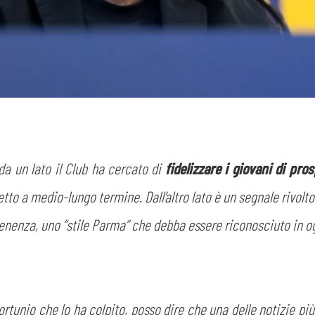
CERCA
 da un lato il Club ha cercato di
fidelizzare i giovani di pro
sempre abilitati
etto a medio-lungo termine. Dall’altro lato è un segnale rivolto
abilitato
tenenza, uno “stile Parma” che debba essere riconosciuto in o
ACCETTA E SALVA
rtunio che lo ha colpito, posso dire che una delle notizie più 