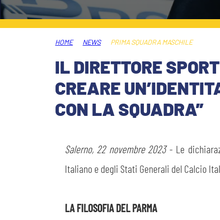
PLAY GREEN
STORE
HOME
NEWS
PRIMA SQUADRA MASCHILE
CSR
MUSEO
IL DIRETTORE SPOR
CREARE UN’IDENTITA
ACADEMY
SLO
CON LA SQUADRA”
LAVORA CON NOI
LEGENDS
INFORMATIVA FINANZIARIA
Salerno, 22 novembre 2023
- Le dichiaraz
PARTNER
Italiano e degli Stati Generali del Calcio It
MEDIA
LA FILOSOFIA DEL PARMA