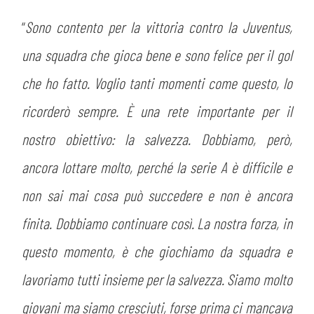
PLAY GREEN
STORE
“
Sono contento per la vittoria contro la Juventus,
CSR
una squadra che gioca bene e sono felice per il gol
MUSEO
che ho fatto. Voglio tanti momenti come questo, lo
ACADEMY
SLO
ricorderò sempre. È una rete importante per il
nostro obiettivo: la salvezza. Dobbiamo, però,
LAVORA CON NOI
LEGENDS
ancora lottare molto, perché la serie A è difficile e
INFORMATIVA FINANZIARIA
PARTNER
non sai mai cosa può succedere e non è ancora
finita. Dobbiamo continuare così. La nostra forza, in
MEDIA
questo momento, è che giochiamo da squadra e
lavoriamo tutti insieme per la salvezza. Siamo molto
giovani ma siamo cresciuti, forse prima ci mancava