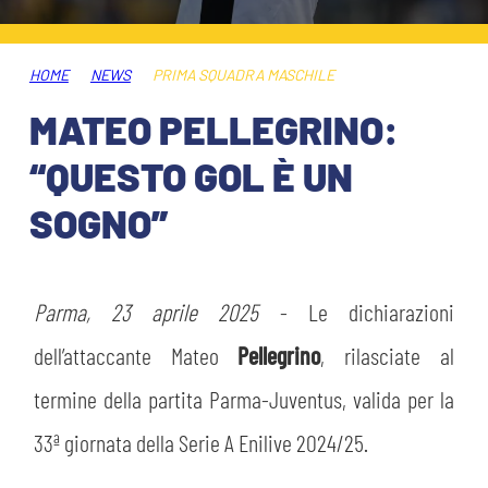
ABBONAMENTI
SHOP
GIOVANILE FEMMINILE
INFO BIGLIETTI
HOME
NEWS
PRIMA SQUADRA MASCHILE
HOSPITALITY
MATEO PELLEGRINO:
MUSEUM CLUB EXPERIENCE
HOSPITALITY
“QUESTO GOL È UN
ESPORTS
TARDINI CARD
SOGNO”
MUSEUM CLUB EXPERIENCE
IL CLUB
INFORMAZIONI ACCREDITI
ORGANIGRAMMA
Parma, 23 aprile 2025
- Le dichiarazioni
FLASH NEWS
TRASFERTE
dell’attaccante Mateo
Pellegrino
, rilasciate al
STORIA
termine della partita Parma-Juventus, valida per la
TICKET GIFT CARD
STADIO TARDINI
33ª giornata della Serie A Enilive 2024/25.
MUTTI TRAINING CENTER