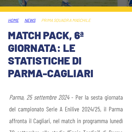
ABBONAMENTI
SHOP
GIOVANILE FEMMINILE
INFO BIGLIETTI
HOME
NEWS
PRIMA SQUADRA MASCHILE
HOSPITALITY
MATCH PACK, 6ª
MUSEUM CLUB EXPERIENCE
HOSPITALITY
GIORNATA: LE
ESPORTS
TARDINI CARD
STATISTICHE DI
MUSEUM CLUB EXPERIENCE
PARMA-CAGLIARI
IL CLUB
INFORMAZIONI ACCREDITI
ORGANIGRAMMA
FLASH NEWS
TRASFERTE
Parma, 25 settembre 2024
- Per la sesta giornata
STORIA
del campionato Serie A Enilive 2024/25, il Parma
TICKET GIFT CARD
STADIO TARDINI
MUTTI TRAINING CENTER
affronta il Cagliari, nel match in programma lunedì