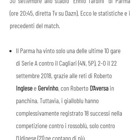
PLAY GREEN
30 settembre allo stadio “Ennio Tardini” di Parma
STORE
(ore 20:45, diretta Tv su Dazn). Ecco le statistiche e i
CSR
precedenti del match.
MUSEO
ACADEMY
SLO
Il Parma ha vinto solo una delle ultime 10 gare
di Serie A contro il Cagliari (4N, 5P), 2-0 il 22
LAVORA CON NOI
LEGENDS
settembre 2018, grazie alle reti di Roberto
INFORMATIVA FINANZIARIA
PARTNER
Inglese
e
Gervinho
, con Roberto
D’Aversa
in
panchina. Tuttavia, i gialloblu hanno
MEDIA
complessivamente registrato 18 successi nella
competizione contro i rossoblù, solo contro
l’Udinese (21) ne contano di più.