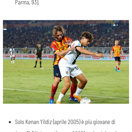
Parma, 93).
sempre abilitati
abilitato
ACCETTA E SALVA
Solo Kenan Yildiz (aprile 2005) è più giovane di