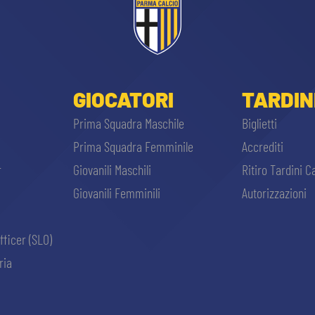
GIOCATORI
TARDIN
Prima Squadra Maschile
Biglietti
Prima Squadra Femminile
Accrediti
r
Giovanili Maschili
Ritiro Tardini C
Giovanili Femminili
Autorizzazioni
fficer (SLO)
ria