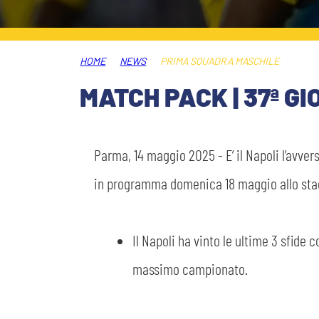
PLAY GREEN
STORE
HOME
NEWS
PRIMA SQUADRA MASCHILE
CSR
MUSEO
MATCH PACK | 37ª G
ACADEMY
SLO
Parma, 14 maggio 2025 - E’ il Napoli l’avve
LAVORA CON NOI
LEGENDS
in programma domenica 18 maggio allo stadio
INFORMATIVA FINANZIARIA
PARTNER
Il Napoli ha vinto le ultime 3 sfide 
massimo campionato.
MEDIA