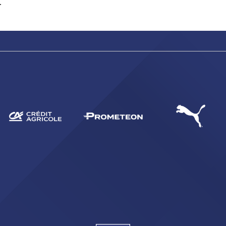
.
sempre abilitati
abilitato
ACCETTA E SALVA