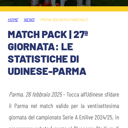
ABBONAMENTI
SHOP
GIOVANILE FEMMINILE
INFO BIGLIETTI
HOME
NEWS
PRIMA SQUADRA MASCHILE
HOSPITALITY
MATCH PACK | 27ª
MUSEUM CLUB EXPERIENCE
HOSPITALITY
GIORNATA: LE
ESPORTS
TARDINI CARD
STATISTICHE DI
MUSEUM CLUB EXPERIENCE
UDINESE-PARMA
IL CLUB
INFORMAZIONI ACCREDITI
ORGANIGRAMMA
FLASH NEWS
TRASFERTE
Parma, 26 febbraio 2025
- Tocca all’Udinese sfidare
STORIA
il Parma nel match valido per la ventisettesima
TICKET GIFT CARD
STADIO TARDINI
MUTTI TRAINING CENTER
giornata del campionato Serie A Enilive 2024/25, in