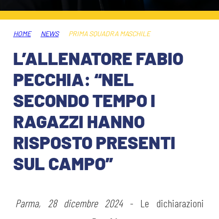
ABBONAMENTI
SHOP
GIOVANILE FEMMINILE
INFO BIGLIETTI
HOME
NEWS
PRIMA SQUADRA MASCHILE
HOSPITALITY
L’ALLENATORE FABIO
MUSEUM CLUB EXPERIENCE
HOSPITALITY
PECCHIA: “NEL
ESPORTS
TARDINI CARD
SECONDO TEMPO I
MUSEUM CLUB EXPERIENCE
RAGAZZI HANNO
IL CLUB
INFORMAZIONI ACCREDITI
RISPOSTO PRESENTI
ORGANIGRAMMA
FLASH NEWS
TRASFERTE
SUL CAMPO”
STORIA
TICKET GIFT CARD
STADIO TARDINI
MUTTI TRAINING CENTER
Parma, 28 dicembre 2024
- Le dichiarazioni