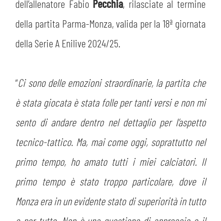
PLAY GREEN
dell’allenatore Fabio
Pecchia
, rilasciate al termine
STORE
della partita Parma-Monza, valida per la 18ª giornata
CSR
MUSEO
della Serie A Enilive 2024/25.
ACADEMY
SLO
“
Ci sono delle emozioni straordinarie, la partita che
LAVORA CON NOI
LEGENDS
è stata giocata è stata folle per tanti versi e non mi
sento di andare dentro nel dettaglio per l’aspetto
INFORMATIVA FINANZIARIA
PARTNER
tecnico-tattico. Ma, mai come oggi, soprattutto nel
primo tempo, ho amato tutti i miei calciatori. Il
MEDIA
primo tempo è stato troppo particolare, dove il
Monza era in un evidente stato di superiorità in tutto
e per tutto. Non è una questione di approccio e il