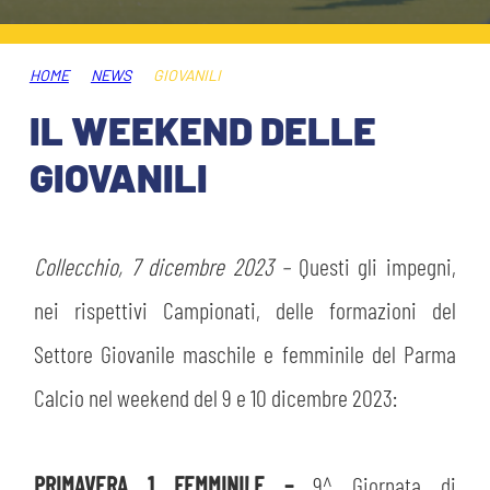
ABBONAMENTI
SHOP
GIOVANILE FEMMINILE
INFO BIGLIETTI
HOME
NEWS
GIOVANILI
HOSPITALITY
IL WEEKEND DELLE
MUSEUM CLUB EXPERIENCE
HOSPITALITY
GIOVANILI
ESPORTS
TARDINI CARD
MUSEUM CLUB EXPERIENCE
IL CLUB
Collecchio, 7 dicembre 2023 –
Questi gli impegni,
INFORMAZIONI ACCREDITI
nei rispettivi Campionati, delle formazioni del
ORGANIGRAMMA
FLASH NEWS
TRASFERTE
Settore Giovanile maschile e femminile del Parma
STORIA
Calcio nel weekend del 9 e 10 dicembre 2023:
TICKET GIFT CARD
STADIO TARDINI
MUTTI TRAINING CENTER
PRIMAVERA 1 FEMMINILE –
9^ Giornata di