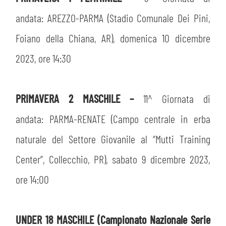
PLAY GREEN
STORE
andata: AREZZO-PARMA (Stadio Comunale Dei Pini,
CSR
Foiano della Chiana, AR), domenica 10 dicembre
MUSEO
2023, ore 14:30
ACADEMY
SLO
PRIMAVERA 2 MASCHILE –
11^ Giornata di
LAVORA CON NOI
LEGENDS
andata: PARMA-RENATE (Campo centrale in erba
INFORMATIVA FINANZIARIA
PARTNER
naturale del Settore Giovanile al “Mutti Training
Center”, Collecchio, PR), sabato 9 dicembre 2023,
MEDIA
ore 14:00
UNDER 18 MASCHILE (Campionato Nazionale Serie