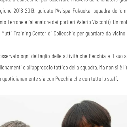
ione 2018-2019, guidato l’Avispa Fukuoka, squadra dell’omo
CERCA
io Ferrone e l’allenatore dei portieri Valerio Visconti). Un mo
 Mutti Training Center di Collecchio per guardare da vicino 
sservato ogni dettaglio delle attività che Pecchia e il suo s
llenamenti e all’approccio tattico della squadra. Ma non si è l
sempre abilitati
o quotidianamente sia con Pecchia che con tutto lo staff.
abilitato
ACCETTA E SALVA