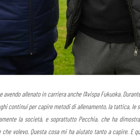
avendo allenato in carriera anche l’Avispa Fukuoka. Durante i
oghi continui per capire metodi di allenamento, la tattica, le s
amente la società, e soprattutto Pecchia, che ha dimostrat
e che volevo. Questa cosa mi ha aiutato tanto a capire. E q