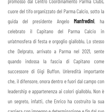
PLAY GREEN
promosso dal Centro Coordinamento Parma Clubs,
STORE
cuore del tifo organizzato del Parma Calcio, sotto la
CSR
MUSEO
guida del presidente Angelo
Manfredini
, ha
celebrato il Capitano del Parma Calcio in
ACADEMY
SLO
un’atmosfera di festa e orgoglio gialloblu. Lo stesso
LAVORA CON NOI
che Delprato, arrivato a Parma nel 2021, sente
LEGENDS
quando indossa la fascia di Capitano come
INFORMATIVA FINANZIARIA
PARTNER
successore di Gigi Buffon. Un’eredità importante
che, il difensore, onora dentro e fuori dal campo con
MEDIA
leadership e appartenenza ai colori gialloblu. Non è
un segreto, infatti, che Enrico ha costruito la sua
carriera con impegno e determinazione e fin dal suo