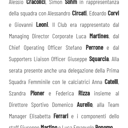
Alessio
Cracolici
, Simon
Sohm
in rappresentanza
della squadra con Alessandro
Circati
, Edoardo
Corvi
e Giovanni
Leoni
. Il Club era rappresentato dal
Managing Director Corporate Luca
Martines
, dal
Chief Operating Officer Stefano
Perrone
e dal
Supporters Liaison Officer Giuseppe
Squarcia
. Alla
serata presente anche una delegazione della Prima
Squadra Femminile con le calciatrici Anna
Catelli
,
Szandra
Ploner
e Federica
Rizza
insieme al
Direttore Sportivo Domenico
Aurelio
, alla Team
Manager Elisabetta
Ferrari
e i componenti dello
staff Giuseppe
Martino
e Luca Emanuele
Bonomo
.