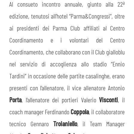
Al consueto incontro annuale, giunto alla 22ª
edizione, tenutosi all’hotel “Parma&Congressi”, oltre
CERCA
ai presidenti dei Parma Club affiliati al Centro
Coordinamento e i volontari del Centro
Coordinamento, che collaborano con il Club gialloblu
nel servizio di accoglienza allo stadio “Ennio
Tardini” in occasione delle partite casalinghe, erano
presenti con l’allenatore, il vice allenatore Antonio
sempre abilitati
Porta
, l’allenatore dei portieri Valerio
Visconti
, il
abilitato
coach manager Ferdinando
Coppola
, il collaboratore
tecnico Gennaro
Troianiello
, il Team Manager
ACCETTA E SALVA