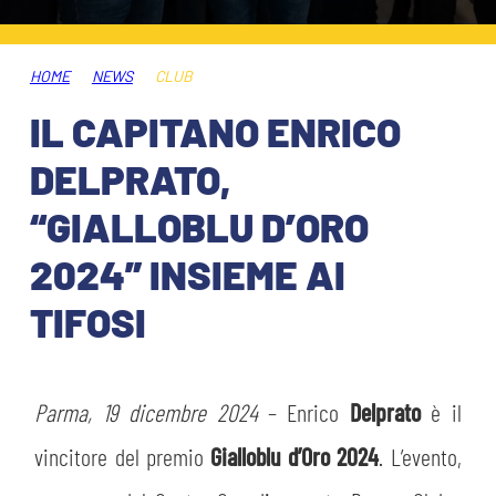
ABBONAMENTI
SHOP
GIOVANILE FEMMINILE
INFO BIGLIETTI
HOME
NEWS
CLUB
HOSPITALITY
IL CAPITANO ENRICO
MUSEUM CLUB EXPERIENCE
HOSPITALITY
DELPRATO,
ESPORTS
TARDINI CARD
“GIALLOBLU D’ORO
MUSEUM CLUB EXPERIENCE
2024” INSIEME AI
IL CLUB
INFORMAZIONI ACCREDITI
TIFOSI
ORGANIGRAMMA
FLASH NEWS
TRASFERTE
STORIA
Parma, 19 dicembre 2024
– Enrico
Delprato
è il
TICKET GIFT CARD
STADIO TARDINI
MUTTI TRAINING CENTER
vincitore del premio
Gialloblu d’Oro 2024
. L’evento,