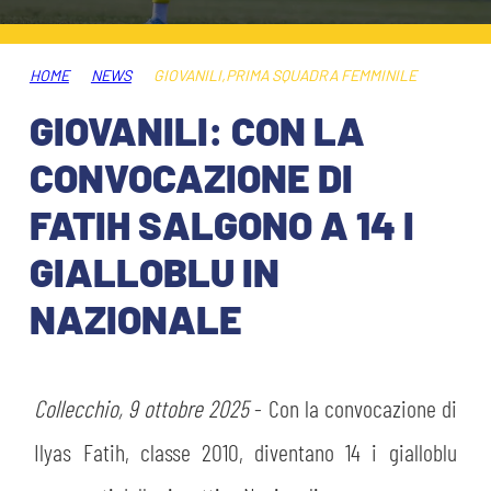
ABBONAMENTI
SHOP
GIOVANILE FEMMINILE
INFO BIGLIETTI
HOME
NEWS
GIOVANILI
,
PRIMA SQUADRA FEMMINILE
HOSPITALITY
GIOVANILI: CON LA
MUSEUM CLUB EXPERIENCE
HOSPITALITY
CONVOCAZIONE DI
ESPORTS
TARDINI CARD
FATIH SALGONO A 14 I
MUSEUM CLUB EXPERIENCE
GIALLOBLU IN
IL CLUB
INFORMAZIONI ACCREDITI
NAZIONALE
ORGANIGRAMMA
FLASH NEWS
TRASFERTE
STORIA
Collecchio, 9 ottobre 2025
- Con la convocazione di
TICKET GIFT CARD
STADIO TARDINI
MUTTI TRAINING CENTER
Ilyas Fatih, classe 2010, diventano 14 i gialloblu