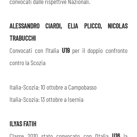
PLAY GREEN
convocati dalle rispettive Nazionali.
STORE
CSR
MUSEO
ALESSANDRO CIARDI, ELIA PLICCO, NICOLAS
TRABUCCHI
ACADEMY
SLO
Convocati con l’Italia
U19
per il doppio confronto
LAVORA CON NOI
contro la Scozia
LEGENDS
INFORMATIVA FINANZIARIA
PARTNER
Italia-Scozia: 10 ottobre a Campobasso
Italia-Scozia: 13 ottobre a Isernia
MEDIA
ILYAS FATIH
Classe 2010 stato convocato con l’Italia
U16
la