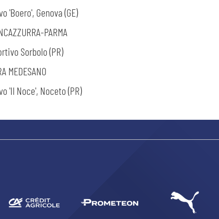
vo 'Boero', Genova (GE)
ANCAZZURRA-PARMA
rtivo Sorbolo (PR)
RA MEDESANO
o 'Il Noce', Noceto (PR)