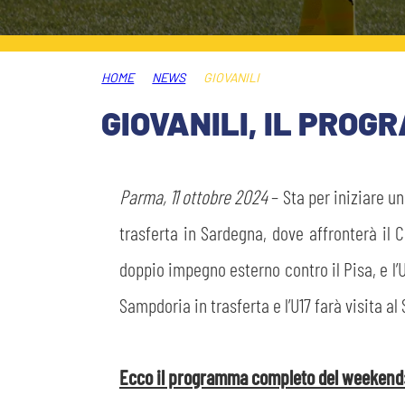
PLAY GREEN
STORE
HOME
NEWS
GIOVANILI
CSR
MUSEO
GIOVANILI, IL PRO
ACADEMY
SLO
Parma, 11 ottobre 2024
– Sta per iniziare un
LAVORA CON NOI
LEGENDS
trasferta in Sardegna, dove affronterà il C
doppio impegno esterno contro il Pisa, e l’
INFORMATIVA FINANZIARIA
PARTNER
Sampdoria in trasferta e l’U17 farà visita a
MEDIA
Ecco il programma completo del weekend