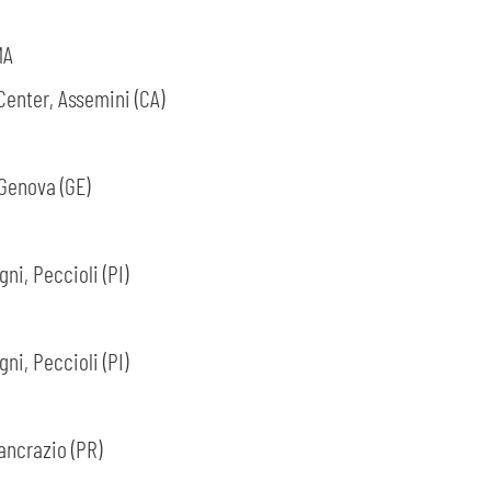
MA
Center, Assemini (CA)
 Genova (GE)
ni, Peccioli (PI)
ni, Peccioli (PI)
ancrazio (PR)