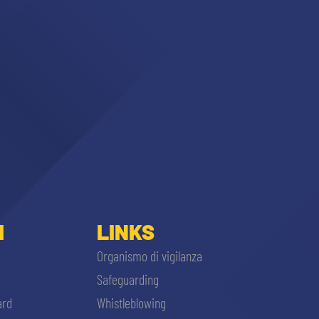
I
LINKS
Organismo di vigilanza
Safeguarding
ard
Whistleblowing