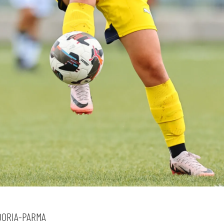
sempre abilitati
abilitato
ACCETTA E SALVA
ORIA-PARMA