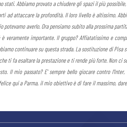
sono stati. Abbiamo provato a chiudere gli spazi il più possibile,
orti ad attaccare la profondità. Il loro livello è altissimo. A
gio potevamo averlo. Ora pensiamo subito alla prossima part
é è veramente importante. Il gruppo? Affiatatissimo e comp
bbiamo continuare su questa strada. La sostituzione di Pisa 
e ti fa esaltare la prestazione e ti rende più forte. Non ci 
CERCA
to. Il mio passato? E' sempre bello giocare contro l'Inter,
elice qui a Parma, il mio obiettivo è di fare il massimo, da