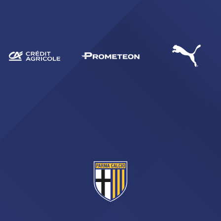
sempre abilitati
abilitato
ACCETTA E SALVA