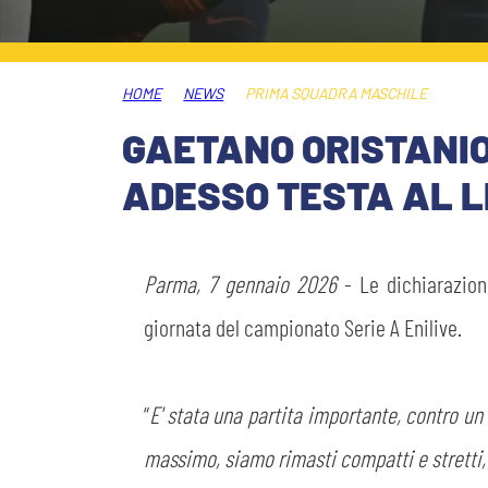
PLAY GREEN
STORE
HOME
NEWS
PRIMA SQUADRA MASCHILE
CSR
MUSEO
GAETANO ORISTANIO:
ADESSO TESTA AL L
ACADEMY
SLO
LAVORA CON NOI
LEGENDS
Parma, 7 gennaio 2026
- Le dichiarazio
INFORMATIVA FINANZIARIA
giornata del campionato Serie A Enilive.
PARTNER
MEDIA
“
E' stata una partita importante, contro un
massimo, siamo rimasti compatti e stretti, 