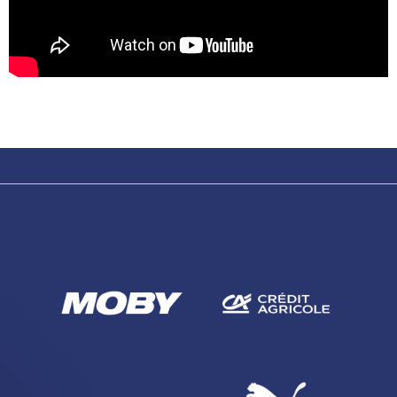
CERCA
sempre abilitati
abilitato