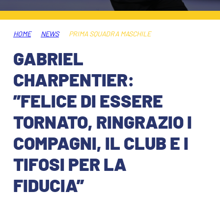
ABBONAMENTI
SHOP
GIOVANILE FEMMINILE
INFO BIGLIETTI
HOME
NEWS
PRIMA SQUADRA MASCHILE
HOSPITALITY
GABRIEL
MUSEUM CLUB EXPERIENCE
HOSPITALITY
CHARPENTIER:
ESPORTS
TARDINI CARD
”FELICE DI ESSERE
MUSEUM CLUB EXPERIENCE
TORNATO, RINGRAZIO I
IL CLUB
INFORMAZIONI ACCREDITI
COMPAGNI, IL CLUB E I
ORGANIGRAMMA
FLASH NEWS
TRASFERTE
TIFOSI PER LA
STORIA
FIDUCIA”
TICKET GIFT CARD
STADIO TARDINI
MUTTI TRAINING CENTER