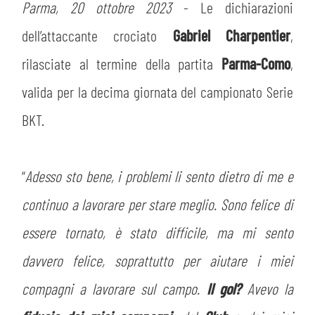
PLAY GREEN
Parma, 20 ottobre 2023
- Le dichiarazioni
STORE
dell’attaccante crociato
Gabriel Charpentier
,
CSR
MUSEO
rilasciate al termine della partita
Parma-Como
,
valida per la decima giornata del campionato Serie
ACADEMY
SLO
BKT.
LAVORA CON NOI
LEGENDS
“
Adesso sto bene, i problemi li sento dietro di me e
INFORMATIVA FINANZIARIA
PARTNER
continuo a lavorare per stare meglio. Sono felice di
essere tornato, è stato difficile, ma mi sento
MEDIA
davvero felice, soprattutto per aiutare i miei
compagni a lavorare sul campo.
Il gol?
Avevo la