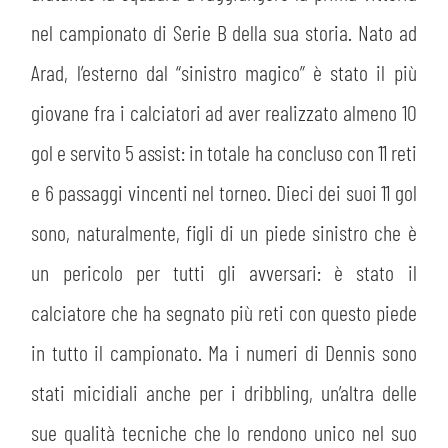
PLAY GREEN
STORE
nel campionato di Serie B della sua storia. Nato ad
CSR
Arad, l’esterno dal “sinistro magico” è stato il più
MUSEO
giovane fra i calciatori ad aver realizzato almeno 10
ACADEMY
SLO
gol e servito 5 assist: in totale ha concluso con 11 reti
e 6 passaggi vincenti nel torneo. Dieci dei suoi 11 gol
LAVORA CON NOI
LEGENDS
sono, naturalmente, figli di un piede sinistro che è
INFORMATIVA FINANZIARIA
un pericolo per tutti gli avversari: è stato il
PARTNER
calciatore che ha segnato più reti con questo piede
MEDIA
in tutto il campionato. Ma i numeri di Dennis sono
stati micidiali anche per i dribbling, un’altra delle
sue qualità tecniche che lo rendono unico nel suo