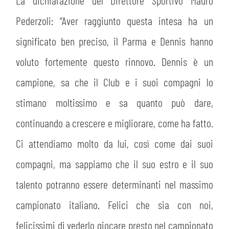
La dichiarazione del Direttore Sportivo Mauro
Pederzoli: “Aver raggiunto questa intesa ha un
significato ben preciso, il Parma e Dennis hanno
CERCA
voluto fortemente questo rinnovo. Dennis è un
campione, sa che il Club e i suoi compagni lo
stimano moltissimo e sa quanto può dare,
continuando a crescere e migliorare, come ha fatto.
Ci attendiamo molto da lui, così come dai suoi
sempre abilitati
compagni, ma sappiamo che il suo estro e il suo
talento potranno essere determinanti nel massimo
abilitato
campionato italiano. Felici che sia con noi,
felicissimi di vederlo giocare presto nel campionato
ACCETTA E SALVA