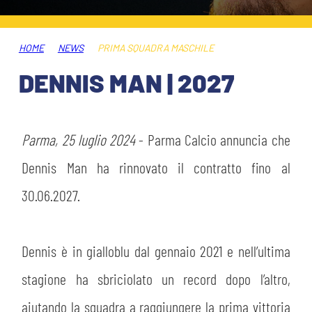
ABBONAMENTI
SHOP
GIOVANILE FEMMINILE
INFO BIGLIETTI
HOME
NEWS
PRIMA SQUADRA MASCHILE
HOSPITALITY
DENNIS MAN | 2027
MUSEUM CLUB EXPERIENCE
HOSPITALITY
ESPORTS
TARDINI CARD
Parma, 25 luglio 2024
- Parma Calcio annuncia che
MUSEUM CLUB EXPERIENCE
IL CLUB
Dennis Man ha rinnovato il contratto fino al
INFORMAZIONI ACCREDITI
30.06.2027.
ORGANIGRAMMA
FLASH NEWS
TRASFERTE
STORIA
Dennis è in gialloblu dal gennaio 2021 e nell’ultima
TICKET GIFT CARD
STADIO TARDINI
stagione ha sbriciolato un record dopo l’altro,
MUTTI TRAINING CENTER
aiutando la squadra a raggiungere la prima vittoria