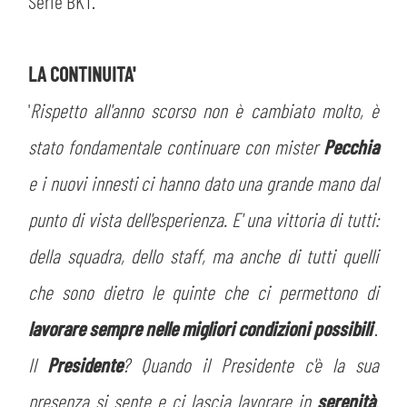
PLAY GREEN
Serie BKT.
STORE
CSR
LA CONTINUITA'
MUSEO
'
Rispetto all'anno scorso non è cambiato molto, è
ACADEMY
SLO
stato fondamentale continuare con mister
Pecchia
e i nuovi innesti ci hanno dato una grande mano dal
LAVORA CON NOI
LEGENDS
punto di vista dell'esperienza. E' una vittoria di tutti:
INFORMATIVA FINANZIARIA
PARTNER
della squadra, dello staff, ma anche di tutti quelli
che sono dietro le quinte che ci permettono di
MEDIA
lavorare sempre nelle migliori condizioni possibili
'.
Il
Presidente
? Quando il Presidente c'è la sua
presenza si sente e ci lascia lavorare in
serenità
.