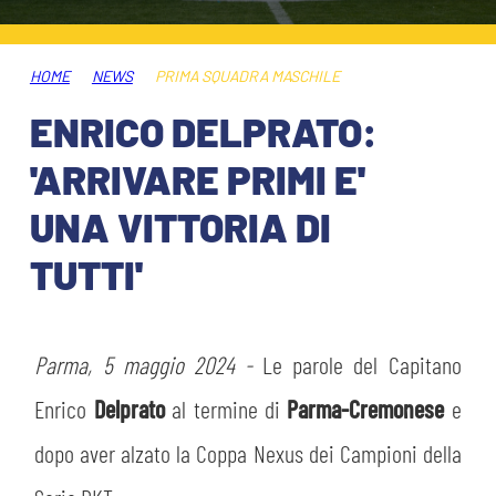
ABBONAMENTI
SHOP
GIOVANILE FEMMINILE
INFO BIGLIETTI
HOME
NEWS
PRIMA SQUADRA MASCHILE
HOSPITALITY
ENRICO DELPRATO:
MUSEUM CLUB EXPERIENCE
HOSPITALITY
'ARRIVARE PRIMI E'
ESPORTS
TARDINI CARD
UNA VITTORIA DI
MUSEUM CLUB EXPERIENCE
TUTTI'
IL CLUB
INFORMAZIONI ACCREDITI
ORGANIGRAMMA
FLASH NEWS
TRASFERTE
Parma, 5 maggio 2024 -
Le parole del Capitano
STORIA
Enrico
Delprato
al termine di
Parma-Cremonese
e
TICKET GIFT CARD
STADIO TARDINI
MUTTI TRAINING CENTER
dopo aver alzato la Coppa Nexus dei Campioni della