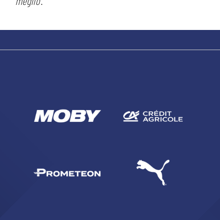
meglio'
.
sempre abilitati
abilitato
ACCETTA E SALVA