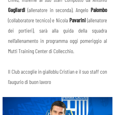
PLAY GREEN
STORE
Gagliardi
(allenatore in seconda), Angelo
Palombo
CSR
(collaboratore tecnico) e Nicola
Pavarini
(allenatore
MUSEO
dei portieri), sarà alla guida della squadra
ACADEMY
SLO
nell’allenamento in programma oggi pomeriggio al
Mutti Training Center di Collecchio.
LAVORA CON NOI
LEGENDS
INFORMATIVA FINANZIARIA
PARTNER
Il Club accoglie in gialloblu Cristian e il suo staff con
l’augurio di buon lavoro
MEDIA