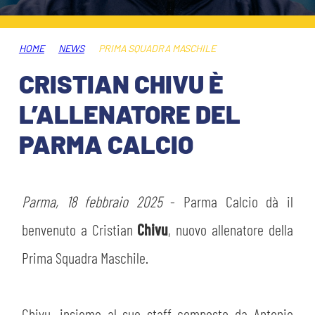
ABBONAMENTI
SHOP
GIOVANILE FEMMINILE
INFO BIGLIETTI
HOME
NEWS
PRIMA SQUADRA MASCHILE
HOSPITALITY
CRISTIAN CHIVU È
MUSEUM CLUB EXPERIENCE
HOSPITALITY
L’ALLENATORE DEL
ESPORTS
TARDINI CARD
PARMA CALCIO
MUSEUM CLUB EXPERIENCE
IL CLUB
INFORMAZIONI ACCREDITI
ORGANIGRAMMA
Parma, 18 febbraio 2025
- Parma Calcio dà il
FLASH NEWS
TRASFERTE
benvenuto a Cristian
Chivu
, nuovo allenatore della
STORIA
Prima Squadra Maschile.
TICKET GIFT CARD
STADIO TARDINI
MUTTI TRAINING CENTER
Chivu, insieme al suo staff composto da Antonio