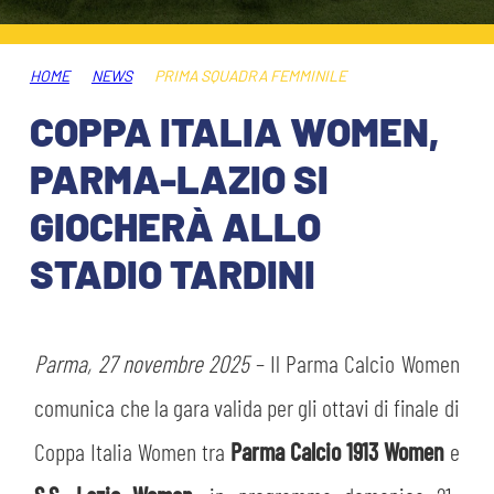
ABBONAMENTI
SHOP
GIOVANILE FEMMINILE
INFO BIGLIETTI
HOME
NEWS
PRIMA SQUADRA FEMMINILE
HOSPITALITY
COPPA ITALIA WOMEN,
MUSEUM CLUB EXPERIENCE
HOSPITALITY
PARMA-LAZIO SI
ESPORTS
TARDINI CARD
GIOCHERÀ ALLO
MUSEUM CLUB EXPERIENCE
STADIO TARDINI
IL CLUB
INFORMAZIONI ACCREDITI
ORGANIGRAMMA
FLASH NEWS
TRASFERTE
Parma, 27 novembre 2025
– Il Parma Calcio Women
STORIA
comunica che la gara valida per gli ottavi di finale di
TICKET GIFT CARD
STADIO TARDINI
MUTTI TRAINING CENTER
Coppa Italia Women tra
Parma Calcio 1913 Women
e