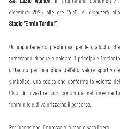
PLAY GREEN
S.S. Lazio Women
, in programma domenica 21
STORE
dicembre 2025 alle ore 14:30, si disputerà allo
CSR
Stadio “Ennio Tardini”
MUSEO
.
ACADEMY
SLO
Un appuntamento prestigioso per le gialloblu, che
torneranno dunque a calcare il principale impianto
LAVORA CON NOI
LEGENDS
cittadino per una sfida dall’alto valore sportivo e
INFORMATIVA FINANZIARIA
PARTNER
simbolico, una scelta che conferma la volontà del
Club di investire con continuità nel movimento
MEDIA
femminile e di valorizzarne il percorso.
Per l'occasione, l'ingresso allo stadio sarà libero.